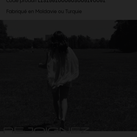
Code produit
L1S156100060S0051V0061
Fabriqué en Moldavie ou Turquie
REJOIGNEZ