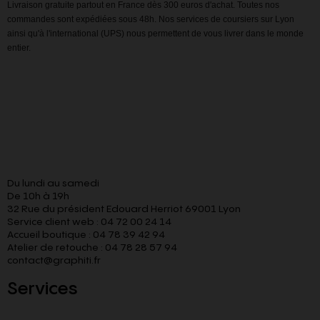
Livraison gratuite partout en France dès 300 euros d'achat. Toutes nos
commandes sont expédiées sous 48h. Nos services de coursiers sur Lyon
ainsi qu'à l'international (UPS) nous permettent de vous livrer dans le monde
entier.
Du lundi au samedi
De 10h à 19h
32 Rue du président Edouard Herriot 69001 Lyon
Service client web : 04 72 00 24 14
Accueil boutique : 04 78 39 42 94
Atelier de retouche : 04 78 28 57 94
contact@graphiti.fr
Services