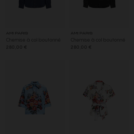
AMI PARIS
AMI PARIS
Chemise à col boutonné
Chemise à col boutonné
denim bleu indigo brut
coton denim noir délavé
280,00 €
280,00 €
léger broderie cœur
broderie cœur noir
bronze