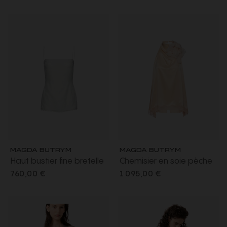
MAGDA BUTRYM
MAGDA BUTRYM
Haut bustier fine bretelle
Chemisier en soie pèche
coton lin blanc dentelle
dos nu bordure dentelle
760,00 €
1 095,00 €
broderie
fleur amovible