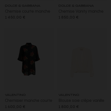
DOLCE & GABBANA
DOLCE & GABBANA
Chemise courte manche
Chemise Vanity manche
courte soie bleu imprimé
courte twill soie imprimé
1 450,00 €
1 850,00 €
bouquet de fleurs
bouquet de fleurs rouge
ceinture
VALENTINO
VALENTINO
Chemisier manche courte
Blouse soie crêpe vanille
lin noir hibiscus rouge
col V dentelle
1 600,00 €
1 800,00 €