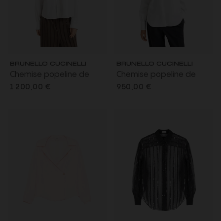
BRUNELLO CUCINELLI
BRUNELLO CUCINELLI
Chemise popeline de
Chemise popeline de
coton extensible blanc
coton extensible blanc col
1 200,00 €
950,00 €
poignets brillants Monilli
brillant Monilli