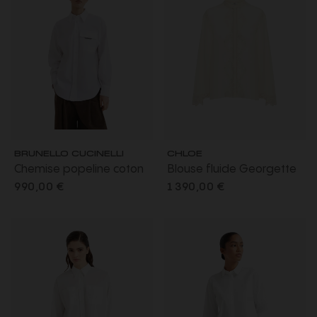
BRUNELLO CUCINELLI
CHLOE
Chemise popeline coton
Blouse fluide Georgette
extensible bouton nacre
soie écrue dentelle
990,00 €
1 390,00 €
Monile
bouton nacre