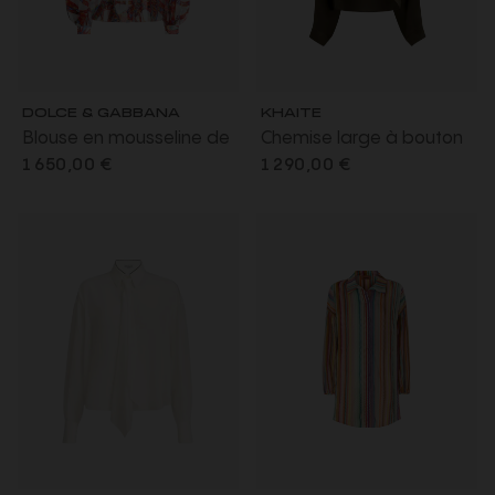
DOLCE & GABBANA
KHAITE
Blouse en mousseline de
Chemise large à bouton
soie blanc à imprimé
Bodine charmeuse de
1 650,00 €
1 290,00 €
Carretto rouge
soie fluide vintage vert
kaki