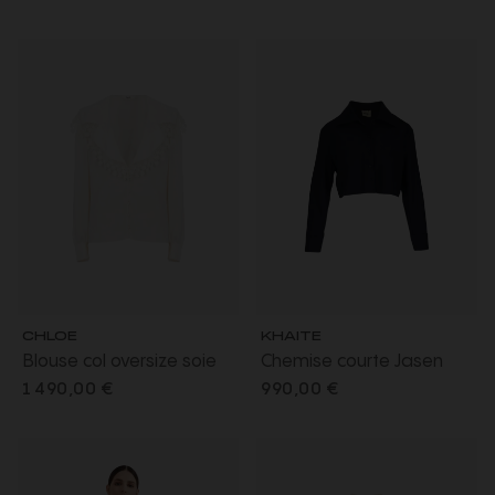
fronces taille
épaulettes poches
rabats
CHLOE
KHAITE
Blouse col oversize soie
Chemise courte Jasen
écru jacquard floral mat
flanelle laine cachemire
1 490,00 €
990,00 €
brillant
bleu marine