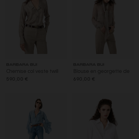
BARBARA BUI
BARBARA BUI
Chemise col veste twill
Blouse en georgette de
soie carreaux Prince de
soie Prince de Galles
590,00 €
690,00 €
Galles beige
beige sable col lavallière