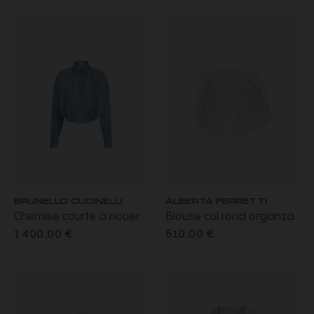
BRUNELLO CUCINELLI
ALBERTA FERRETTI
Chemise courte à nouer
Blouse col rond organza
organza voile coton bleu
soie transparente fleurs
1 400,00 €
510,00 €
gris
iris