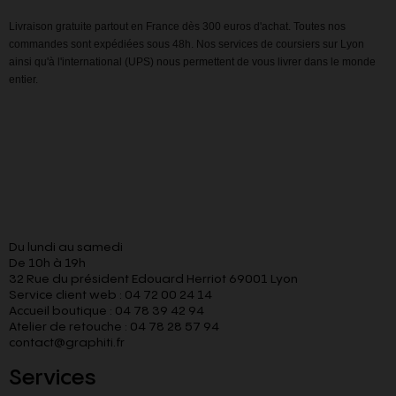
Livraison gratuite partout en France dès 300 euros d'achat. Toutes nos
commandes sont expédiées sous 48h. Nos services de coursiers sur Lyon
ainsi qu'à l'international (UPS) nous permettent de vous livrer dans le monde
entier.
Du lundi au samedi
De 10h à 19h
32 Rue du président Edouard Herriot 69001 Lyon
Service client web : 04 72 00 24 14
Accueil boutique : 04 78 39 42 94
Atelier de retouche : 04 78 28 57 94
contact@graphiti.fr
Services