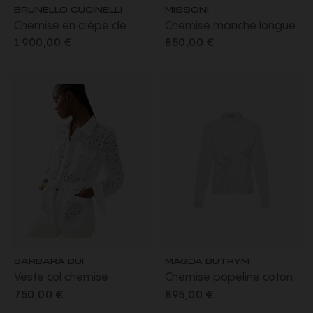
BRUNELLO CUCINELLI
MISSONI
Chemise en crêpe de
Chemise manche longue
Chine de soie écru avec
coton soie à motif zigzag
1 900,00 €
850,00 €
cravate et col brillant
multicolore
BARBARA BUI
MAGDA BUTRYM
Veste col chemise
Chemise popeline coton
saharienne coton blanc
blanc fronce noeud
750,00 €
895,00 €
ajouré broderie anglaise