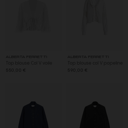
ALBERTA FERRETTI
ALBERTA FERRETTI
Top blouse Col V voile
Top blouse col V popeline
blanc manche 3/4
coton blanc broderies
550,00 €
590,00 €
évasée
volants