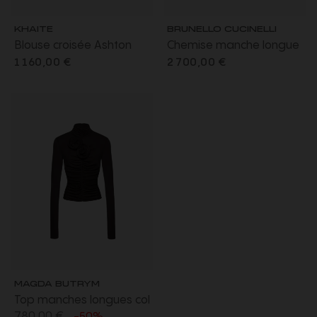
KHAITE
BRUNELLO CUCINELLI
Blouse croisée Ashton
Chemise manche longue
cache cœur popeline
soie gris anthracite
1 160,00 €
2 700,00 €
coton rose pale
rayures sequins
MAGDA BUTRYM
Top manches longues col
780,00 €
-50%