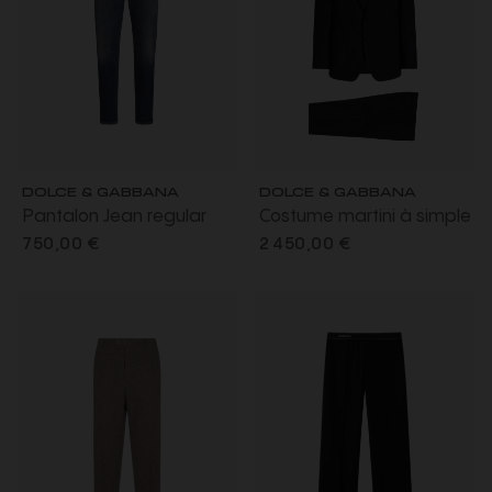
DOLCE & GABBANA
DOLCE & GABBANA
Pantalon Jean regular
Costume martini à simple
denim coton bleu délavé
boutonnage en
750,00 €
2 450,00 €
gabardine de laine
légère bleu marine