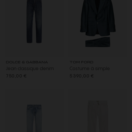
DOLCE & GABBANA
TOM FORD
Jean classique denim
Costume à simple
coton bleu plaque métal
boutonnage laine soie
750,00 €
5 390,00 €
poche arrière
mélangée bleu