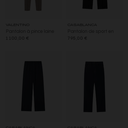
VALENTINO
CASABLANCA
Pantalon à pince laine
Pantalon de sport en
tweed marron chiné
laine noir bande logo
1 100,00 €
795,00 €
CASABLANCA
CASABLANCA