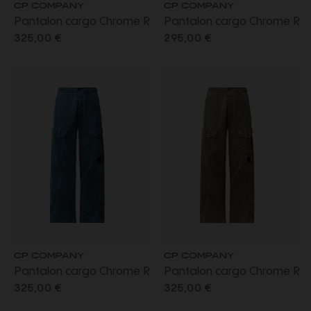
CP COMPANY
CP COMPANY
Pantalon cargo Chrome R
Pantalon cargo Chrome R
nylon brillant noir lentille
noir lentille poche
325,00 €
295,00 €
poche
CP COMPANY
CP COMPANY
Pantalon cargo Chrome R
Pantalon cargo Chrome R
nylon brillant bleu lentille
nylon brillant gris beige
325,00 €
325,00 €
poche
lentille poche