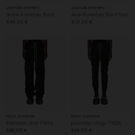
JACOB COHEN
JACOB COHEN
Jeans 5 poches Bard
Jean 5 poches Bard Fast
regular slim denim
regular-slim denim super
440,00 €
410,00 €
extensible coton bio noir
extensible noir
foncé délavé vintage
RICK OWENS
RICK OWENS
Pantalon droit FW26
pantalon cargo FW26
Tower Dietrich Drawstray
Tower Mastodon long
585,00 €
825,00 €