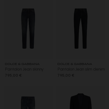
DOLCE & GABBANA
DOLCE & GABBANA
Pantalon Jean skinny
Pantalon Jean slim denim
denim coton bleu
coton brut bleu foncé
795,00 €
795,00 €