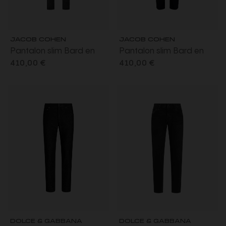
JACOB COHEN
JACOB COHEN
Pantalon slim Bard en
Pantalon slim Bard en
velours côtelé de coton
velours côtelé de coton
410,00 €
410,00 €
gris foncé
noir
DOLCE & GABBANA
DOLCE & GABBANA