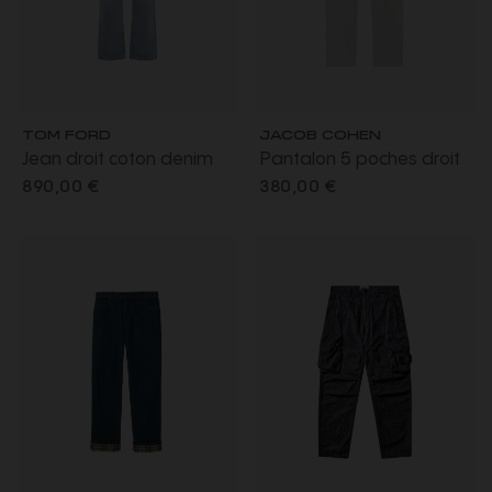
TOM FORD
JACOB COHEN
Jean droit coton denim
Pantalon 5 poches droit
bleu ciel délavé
Edo coton blanc
890,00 €
380,00 €