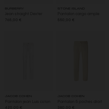
BURBERRY
STONE ISLAND
Jean straight Dexter
Pantalon cargo ample
denim coton bleu revers
Faded Camo Ripstop-TC
765,00 €
550,00 €
Check beige
bleu gris
JACOB COHEN
JACOB COHEN
Pantalon jean Luis coton
Pantalon 5 poches droit
stretch lin blanc
Edo coton beige
420,00 €
380,00 €