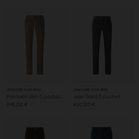
coton bleu marine
stretch bleu foncé délavé
JACOB COHEN
JACOB COHEN
Pantalon slim 5 poches
Jean Bard 5 poches
Nick gabardine
regular slim denim super
395,00 €
410,00 €
extensible coton taupe
stretch gris foncé délavé