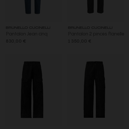
BRUNELLO CUCINELLI
BRUNELLO CUCINELLI
Pantalon Jean cinq
Pantalon 2 pinces flanelle
poches denim léger
gris anthracite tirette
830,00 €
1 350,00 €
coton bleu délavé