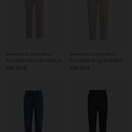
BRUNELLO CUCINELLI
BRUNELLO CUCINELLI
Pantalon droit en velours
Pantalon en gabardine
côtelé de coton beige
de coton émerisé écru
950,00 €
850,00 €