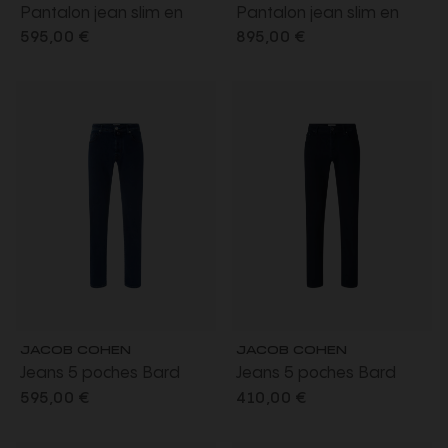
Pantalon jean slim en
Pantalon jean slim en
denim de coton noir
denim de coton gris
595,00 €
895,00 €
délavé
anthracite
JACOB COHEN
JACOB COHEN
Jeans 5 poches Bard
Jeans 5 poches Bard
regular slim denim bleu
regular slim denim super
595,00 €
410,00 €
brut délavé plaque
extensible bleu foncé
voiture F1
délavé