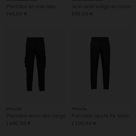
Pantalon en soie bleu
Jean droit indigo en coton
marine foncé à
denim bleu brut
745,00 €
590,00 €
monogramme
PRADA
PRADA
Pantalon extra slim cargo
Pantalon ajusté Re Nylon
Re Nylon noir poches
noir bas élastique
1 650,00 €
1 100,00 €