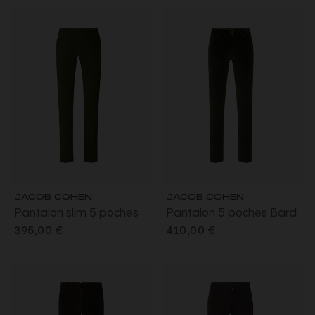
JACOB COHEN
JACOB COHEN
Pantalon slim 5 poches
Pantalon 5 poches Bard
Nick gabardine
velours côtelé extensible
395,00 €
410,00 €
extensible coton vert
coton vert bouteille
bouteille