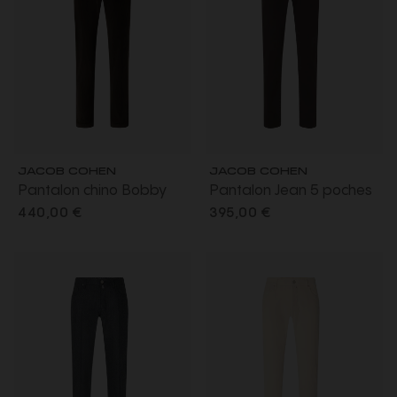
JACOB COHEN
JACOB COHEN
Pantalon chino Bobby
Pantalon Jean 5 poches
slim velours côtelé coton
Bard sergé extensible
440,00 €
395,00 €
marron foncé
coton lyocell marron
foncé