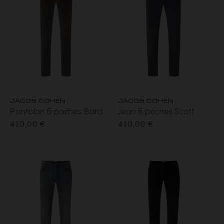
JACOB COHEN
JACOB COHEN
Pantalon 5 poches Bard
Jean 5 poches Scott
velours côtelé extensible
carrot slim denim super
410,00 €
410,00 €
coton marron taupe
extensible gris foncé
délavé