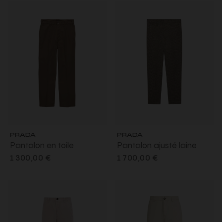
PRADA
PRADA
Pantalon en toile
Pantalon ajusté laine
technique Canvas coton
vierge pied de poule vert
1 300,00 €
1 700,00 €
mélangé marron
foret