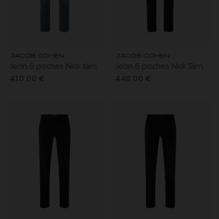
JACOB COHEN
JACOB COHEN
Jean 5 poches Nick slim
Jean 5 poches Nick Slim
denim super extensible
super slim denim
410,00 €
440,00 €
gris foncé délavé vintage
extensible coton bio noir
foncé