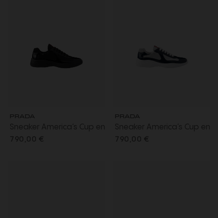
PRADA
PRADA
Sneaker America’s Cup en
Sneaker America’s Cup en
cuir verni noir
cuir verni bleu et tissu
790,00 €
790,00 €
technique argent