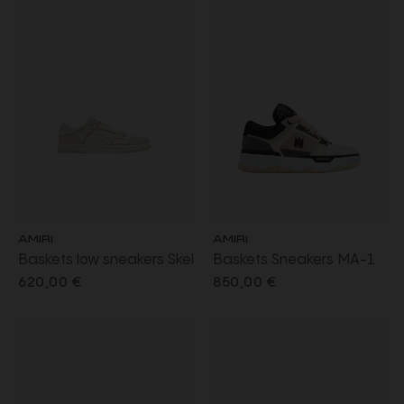
AMIRI
AMIRI
Baskets low sneakers Skel
Baskets Sneakers MA-1
cuir beige
cuir marron beige
620,00 €
850,00 €