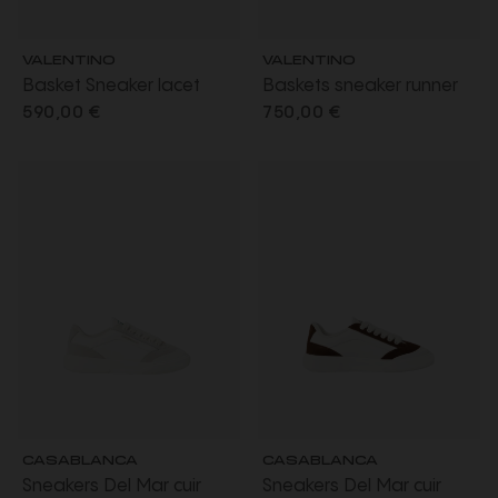
VALENTINO
VALENTINO
Basket Sneaker lacet
Baskets sneaker runner
New Open Royco cuir
Demivee en maille noir v
590,00 €
750,00 €
blanc bande marron
logo blanc
CASABLANCA
CASABLANCA
Sneakers Del Mar cuir
Sneakers Del Mar cuir