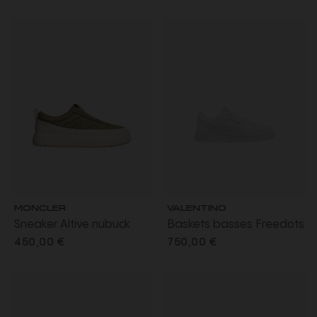
MONCLER
VALENTINO
Sneaker Altive nubuck
Baskets basses Freedots
daim kaki semelle
cuir veau blanc clous
450,00 €
750,00 €
oversize écru