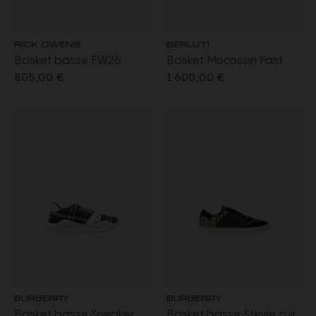
RICK OWENS
BERLUTI
Basket basse FW26
Basket Mocassin Fast
Tower Jumbolace en cuir
Track Cuir de veau
805,00 €
1 600,00 €
de vachette pleine fleur
Venezia marrone intenso
noir
BURBERRY
BURBERRY
Basket basse Sneaker
Basket basse Stevie cuir