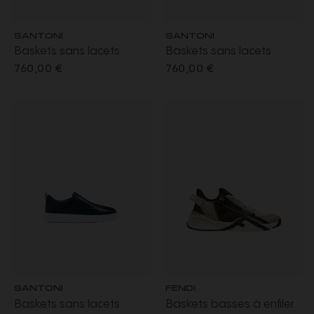
SANTONI
SANTONI
Baskets sans lacets
Baskets sans lacets
sneaker à enfiler cuir ultra
sneaker à enfiler cuir ultra
760,00 €
760,00 €
touch marron
touch noir
SANTONI
FENDI
Baskets sans lacets
Baskets basses à enfiler