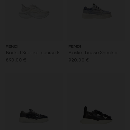
FENDI
FENDI
Basket Sneaker course F
Basket basse Sneaker
light cuir mesh blanc
Fendi Force cuir suédé
890,00 €
920,00 €
semelle épaisse logo FF
effet denim bleu clair
relief