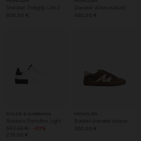
Sneaker Trailgrip Lite 2
Sneaker Altive nubuck
tissu ripstop stretch noir
daim noir semelle
500,00 €
450,00 €
oversize écru
DOLCE & GABBANA
MONCLER
Baskets Portofino Light
Basket sneaker basse
550,00 €
cuir veau blanc talon DG
Monaco 2 daim vert olive
-50%
500,00 €
275,00 €
noir