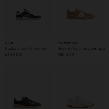
AMIRI
VALENTINO
Baskets Low Sneakers
Baskets basses Upvillage
Skull noir motif Bandana
croûte cuir nappa veau
660,00 €
650,00 €
beige bande blanche