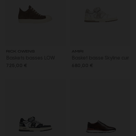
RICK OWENS
AMIRI
Baskets basses LOW
Basket basse Skyline cuir
SNEAKS SS26 Temple cuir
bicolore beige blanc
725,00 €
680,00 €
suède gris
scratch