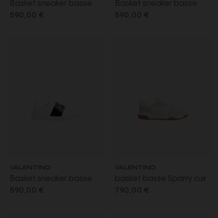
Basket sneaker basse
Basket sneaker basse
Open cuir veau blanc
Open cuir veau blanc
590,00 €
590,00 €
bande bleu marine
bande beige
VALENTINO
VALENTINO
Basket sneaker basse
basket basse Sparry cuir
Open cuir veau blanc
blanc daim gris clair V
590,00 €
790,00 €
bande noir
logo