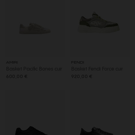
AMIRI
FENDI
Basket Pacific Bones cuir
Basket Fendi Force cuir
daim blanc Skull
grainé blanc nubuck gris
600,00 €
920,00 €
vert