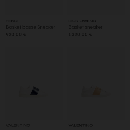
FENDI
RICK OWENS
Basket basse Sneaker
Basket sneaker
Fendi Force cuir suédé
Burritogeth SS26 Temple
920,00 €
1 320,00 €
effet denim bleu marine
cuir grainé noir sangles
semelle blanche
VALENTINO
VALENTINO