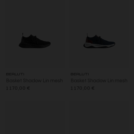
BERLUTI
BERLUTI
Basket Shadow Lin mesh
Basket Shadow Lin mesh
cuir de veau noir
bleu marine cuir de veau
1 170,00 €
1 170,00 €
marron