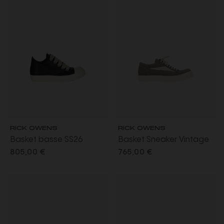
RICK OWENS
RICK OWENS
Basket basse SS26
Basket Sneaker Vintage
Temple Jumbolace cuir
SS26 Temple cuir
805,00 €
765,00 €
vachette pleine fleur noir
vachette pleine fleur
daim gris