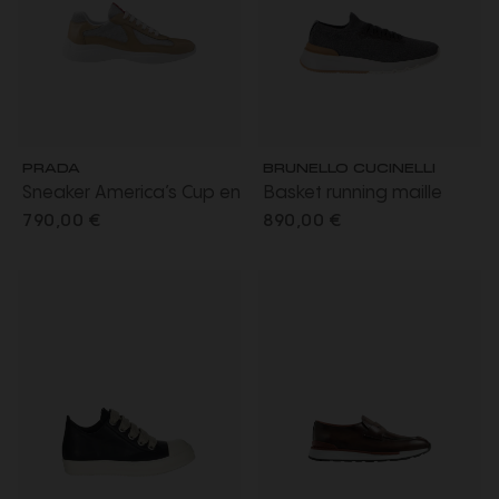
PRADA
BRUNELLO CUCINELLI
Sneaker America’s Cup en
Basket running maille
cuir verni beige et tissu
coton gris talon cuir
790,00 €
890,00 €
technique argent
marron