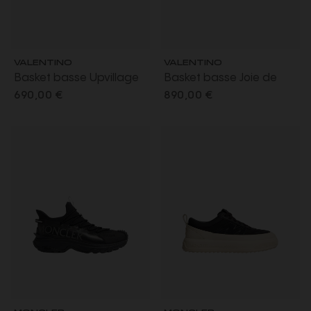
VALENTINO
VALENTINO
Basket basse Upvillage
Basket basse Joie de
cuir veau nappa perforé
Jouer cuir veau nappa
690,00 €
890,00 €
noir semelle camel
banc bande velcro
MONCLER
MONCLER