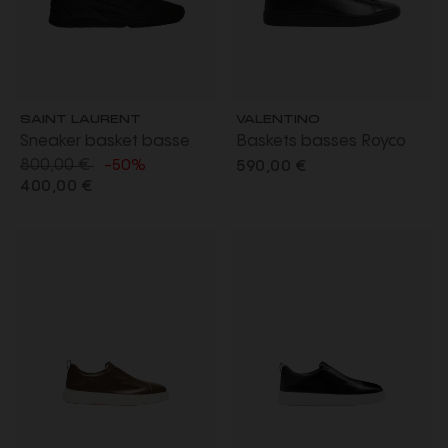
SAINT LAURENT
VALENTINO
Sneaker basket basse
Baskets basses Royco
800,00 €
Bump à lacets cuir veau
cuir veau nappa noir V
-50%
590,00 €
400,00 €
lisse noir
logo signature doré