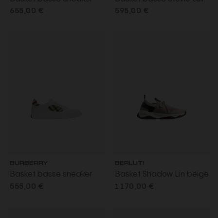
New Regis cuir velours
velours Check noir
655,00 €
595,00 €
check noir gris
BURBERRY
BERLUTI
Basket basse sneaker
Basket Shadow Lin beige
Terrace cuir blanc check
cuir de veau marron
555,00 €
1 170,00 €
beige languette EDK