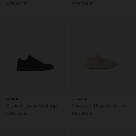
blanc et beige
blanc et marron
375,00 €
375,00 €
AMIRI
PRADA
Basket basse Skel top
Sneakers Prax en daim
Low daim marron os cuir
beige et Re Nylon ivoire
530,00 €
880,00 €
grainé