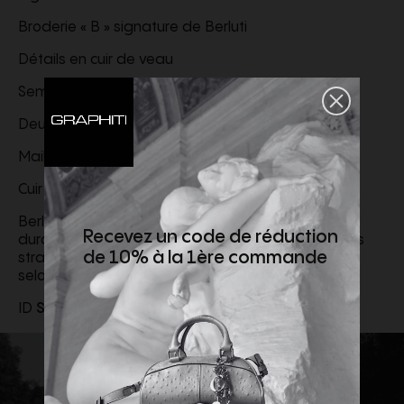
Broderie « B » signature de Berluti
Détails en cuir de veau
Semelle intérieure rembourrée
Deux paires de lacets
Maille technique
Cuir de veau Lagoon
Berluti favorise l'utilisation de matières premières
Recevez un code de réduction
durables. Actuellement, plus de 92% des matières
de 10% à la 1ère commande
stratégiques utilisées par la Maison sont certifiées
selon des normes parmi les plus exigeantes.
ID
S6616-001