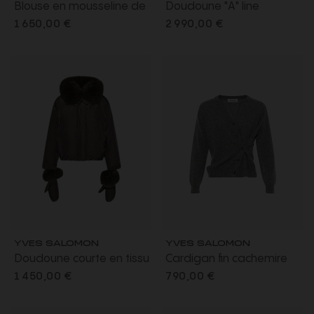
Blouse en mousseline de
Doudoune "A" line
soie blanc à imprimé
iconique avec plastron et
1 650,00 €
2 990,00 €
Carretto rouge
capuche fourrure de
vison beige
YVES SALOMON
YVES SALOMON
Doudoune courte en tissu
Cardigan fin cachemire
technique nylon gris kaki
gris col rond en maille
1 450,00 €
790,00 €
col amovible en fourrure
bouton asymétrique
de renard moufles