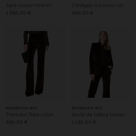
Jupe crayon midi en
Cardigan à bouton col
charmeuse soie
polo laine mérinos soie
1 550,00 €
450,00 €
mélangée noire à
marron moka
imprimé Carretto
multicolore
BARBARA BUI
BARBARA BUI
Pantalon flare coton
Veste de tailleur blazer
velours lisse marron moka
coton velours lisse marron
590,00 €
1 150,00 €
moka