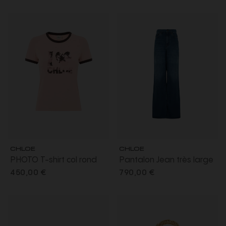
avec ceinture à nouer
doré
CHLOE
CHLOE
PHOTO T-shirt col rond
Pantalon Jean très large
coton rose imprimé I love
palazzo taille haute
450,00 €
790,00 €
You palmiers marron
denim de coton bio bleu