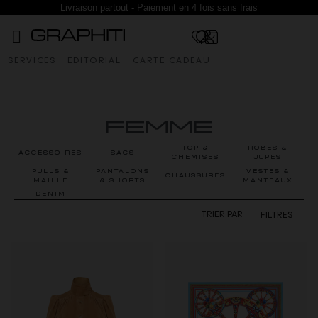
Livraison partout - Paiement en 4 fois sans frais
SERVICES
EDITORIAL
CARTE CADEAU
FEMME
TOP &
ROBES &
ACCESSOIRES
SACS
CHEMISES
JUPES
PULLS &
PANTALONS
VESTES &
CHAUSSURES
MAILLE
& SHORTS
MANTEAUX
DENIM
FILTRES
TRIER PAR