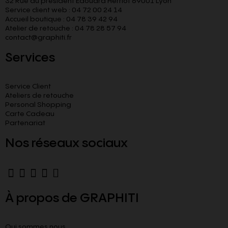
32 Rue du président Edouard Herriot 69001 Lyon
Service client web : 04 72 00 24 14
Accueil boutique : 04 78 39 42 94
Atelier de retouche : 04 78 28 57 94
contact@graphiti.fr
Services
Service Client
Ateliers de retouche
Personal Shopping
Carte Cadeau
Partenariat
Nos réseaux sociaux
À propos de GRAPHITI
Qui sommes nous