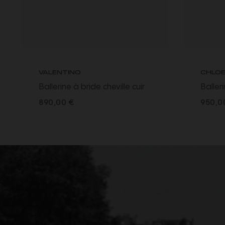
VALENTINO
CHLO
Ballerine à bride cheville cuir
Baller
empiècement résille écru
agneau
890,00 €
950,0