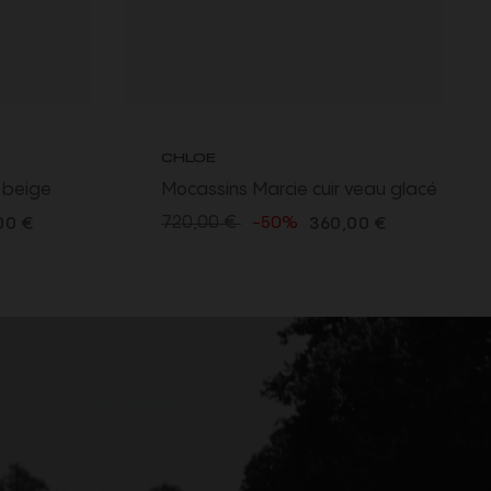
CHLOE
nt beige
Mocassins Marcie cuir veau glacé
ane
noir boucle doré
720,00 €
-50%
00 €
360,00 €