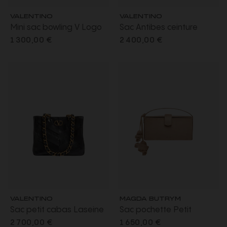
VALENTINO
VALENTINO
Mini sac bowling V Logo
Sac Antibes ceinture
Signature en cuir de veau
besace cuir noir V logo
1 300,00 €
2 400,00 €
grainé écru
bandoulière
VALENTINO
MAGDA BUTRYM
Sac petit cabas Laseine
Sac pochette Petit
carré en cuir Nappa noir
Apolonia daim beige
2 700,00 €
1 650,00 €