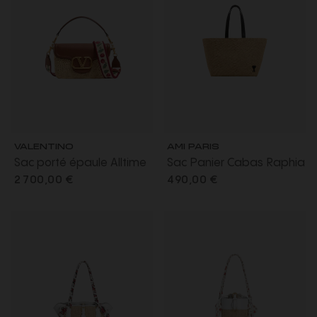
VALENTINO
AMI PARIS
Sac porté épaule Alltime
Sac Panier Cabas Raphia
raphia cuir grainé
Naturel beige cœur noir
2 700,00 €
490,00 €
bandoulière ruban
broderie Cherryfic