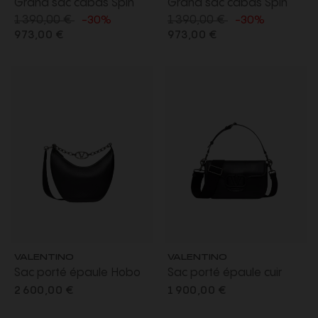
Grand sac cabas Spin
Grand sac cabas Spin
1 390,00 €
1 390,00 €
cuir camel charms métal
cuir beige jaune charms
-30%
-30%
973,00 €
973,00 €
doré
métal doré
VALENTINO
VALENTINO
Sac porté épaule Hobo
Sac porté épaule cuir
Medium cuir grainé noir
nappa noir boucle V
2 600,00 €
1 900,00 €
chaîne V logo moon
bandoulière