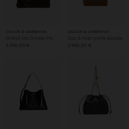
DOLCE & GABBANA
DOLCE & GABBANA
Grand Sac à main My
Sac à main porté épaule
Sicily en cuir de veau
Vittoria en daim marron
3 350,00 €
1 950,00 €
daim marron bandoulière
écureuil
porte clés