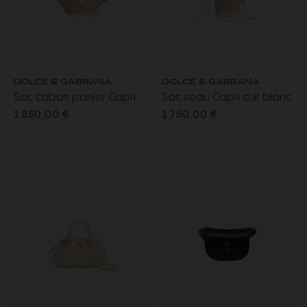
DOLCE & GABBANA
DOLCE & GABBANA
Sac cabas panier Capri
Sac seau Capri cuir blanc
Coffa cuir blanc Raphia
Raphia anse foulard
1 850,00 €
1 750,00 €
anse foulard fleurs
fleurs