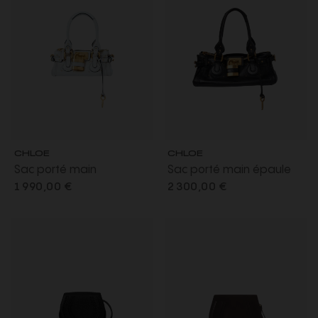
CHLOE
CHLOE
Sac porté main
Sac porté main épaule
Paddington cuir bleu ciel
Paddington cuir noir
1 990,00 €
2 300,00 €
grisé cadenas oversize
cadenas doré