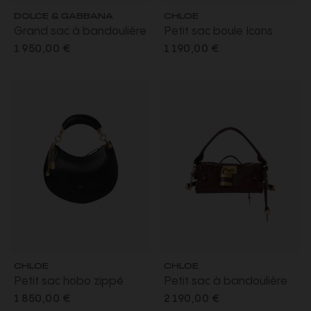
DOLCE & GABBANA
CHLOE
Grand sac à bandoulière
Petit sac boule Icons
Vittoria en cuir de veau
chaîne porté épaule en
1 950,00 €
1 190,00 €
brillant noir
cuir d'agneau nappa
lisse noir
CHLOE
CHLOE
Petit sac hobo zippé
Petit sac à bandoulière
Banana en cuir agneau
Paddington en cuir de
1 850,00 €
2 190,00 €