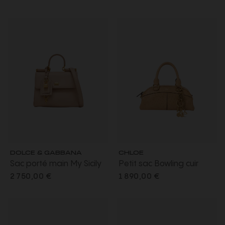
à motif chevrons chaine
breloque fleur
dorée
DOLCE & GABBANA
CHLOE
Sac porté main My Sicily
Petit sac Bowling cuir
Petit cuir veau plongé
buffle effet autruche
2 750,00 €
1 890,00 €
rose poudré charms
beige charms dorés
bandoulière