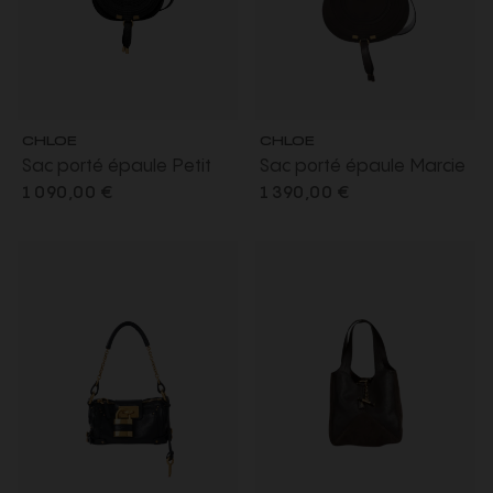
CHLOE
CHLOE
Sac porté épaule Petit
Sac porté épaule Marcie
Marcie Saddle cuir grainé
Saddle cuir daim marron
1 090,00 €
1 390,00 €
noir bandoulière
chocolat bandoulière