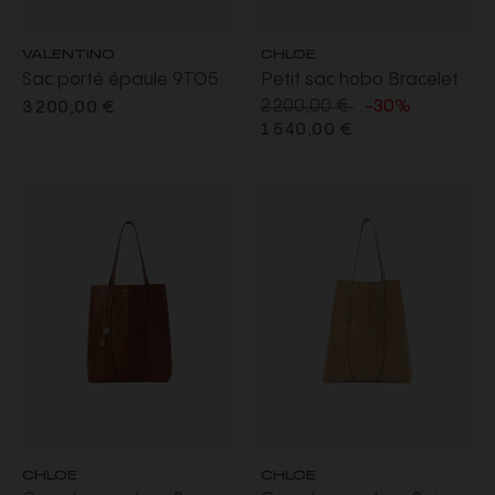
VALENTINO
CHLOE
Sac porté épaule 9TO5
Petit sac hobo Bracelet
2 200,00 €
cuir veau lisse noir fermoir
bag cuir grainé marron
-30%
3 200,00 €
1 540,00 €
V logo signature
camel
CHLOE
CHLOE