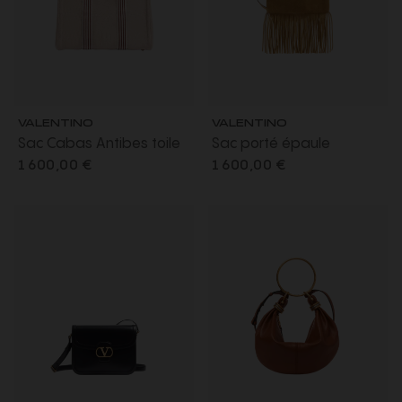
VALENTINO
VALENTINO
Sac Cabas Antibes toile
Sac porté épaule
beige rayures cuir V Logo
Nellcôte daim camel
1 600,00 €
1 600,00 €
signature métal doré
écusson cuir V Logo
signature métal