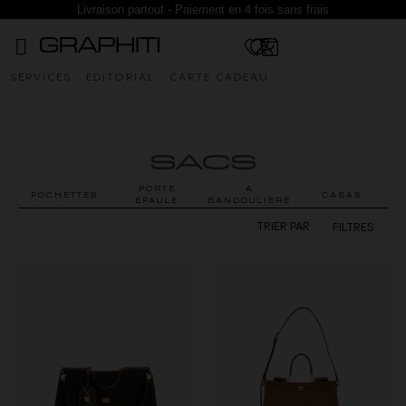
Livraison partout - Paiement en 4 fois sans frais
SERVICES
EDITORIAL
CARTE CADEAU
SACS
PORTE
A
POCHETTES
CABAS
EPAULE
BANDOULIERE
FILTRES
TRIER PAR