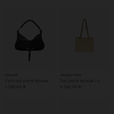
lisse noir
buffle grainé marron
CHLOE
VALENTINO
Petit sac porté épaule
Sac porté épaule La
Marcie en cuir lisse noir
Seine cuir écru chevrons
1 750,00 €
2 700,00 €
bandoulière chaine or