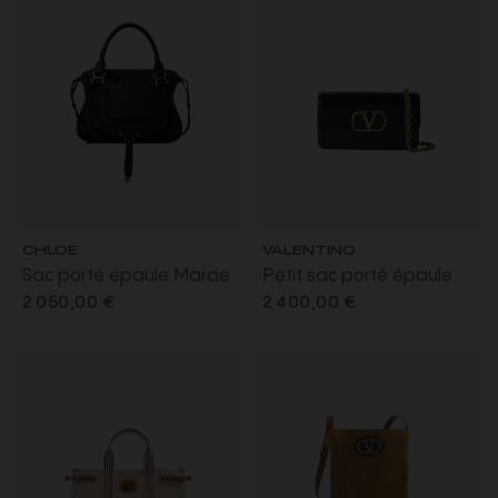
CHLOE
VALENTINO
Sac porté épaule Marcie
Petit sac porté épaule
cuir veau grainé noir
Vain cuir veau noir chainé
2 050,00 €
2 400,00 €
dorée