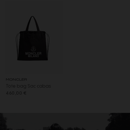
argent
MONCLER
Tote bag Sac cabas
nylon noir Moncler
460,00 €
Grenoble blanc