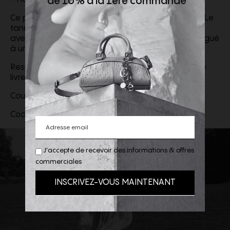
de 10% à la 1ère commande
Ce petit sac est confectionné en cuir semi-aniline. Le
tannage confère à la peau un caractère singulier,
avec des nuances de couleurs et des sillons, conjugué
à une finition aniline légère et transparente.
Respecter les instructions d’entretien figurant sur le
livret.
Couleur : Black
Code article :
CHC22AS680I31001
J'accepte de recevoir des informations & offres
commerciales