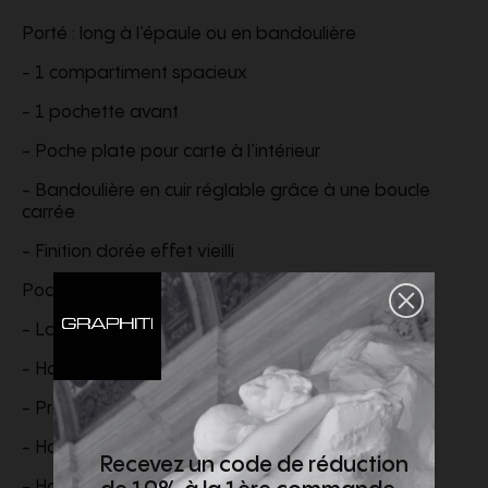
Porté : long à l’épaule ou en bandoulière
- 1 compartiment spacieux
- 1 pochette avant
- Poche plate pour carte à l’intérieur
- Bandoulière en cuir réglable grâce à une boucle
carrée
- Finition dorée effet vieilli
Pochette de protection incluse
- Largeur : 18 cm
- Hauteur : 17 cm
- Profondeur : 10 cm
- Hauteur min. de la bandoulière : 50 cm
Recevez un code de réduction
- Hauteur max. de la bandoulière : 60 cm