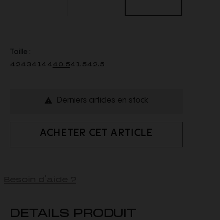
Taille :
42
43
41
44
40.5
41.5
42.5
Derniers articles en stock

ACHETER CET ARTICLE
Besoin d'aide ?
DETAILS PRODUIT