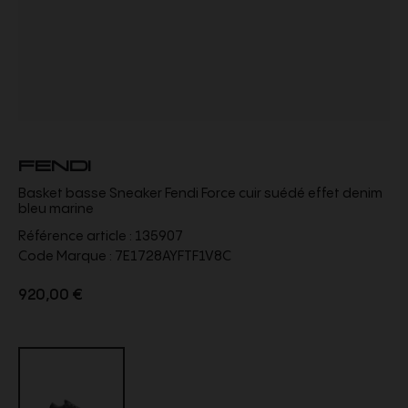
FENDI
Basket basse Sneaker Fendi Force cuir suédé effet denim
bleu marine
Référence article :
135907
Code Marque :
7E1728AYFTF1V8C
920,00 €