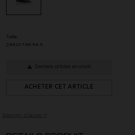
Taille :
7
8
9
10
7.5
9.5
8.5
Derniers articles en stock

ACHETER CET ARTICLE
Besoin d'aide ?
DETAILS PRODUIT