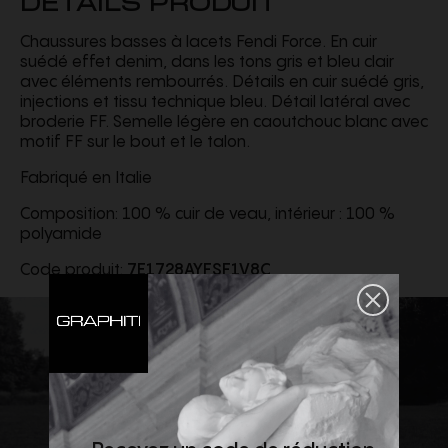
Chaussures basses à lacets Fendi Force. En cuir
suédé effet denim, dans les tons gris et bleu clair
avec éléments rembourrés. Détails en cuir suédé gris,
injections et tissu technique bleu. Détail latéral avec
broderie FF. Semelle légère en caoutchouc blanc avec
motif FF sur le bout et le talon.
Fabriqué en Italie
Composition: 100 % cuir de veau, intérieur : 100 %
polyamide
Code produit:
7E1728AYFSF1V8C