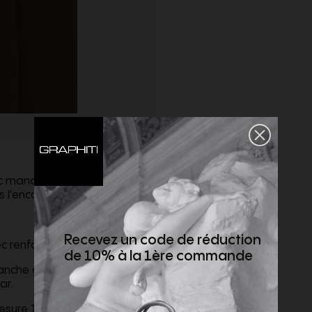
c manches raglan, coutures
 l'encolure arrière.
Recevez un code de réduction
 renfort intérieur.
de 10% à la 1ère commande
anche gauche. Poignets et
ar.
mesure 187cm.