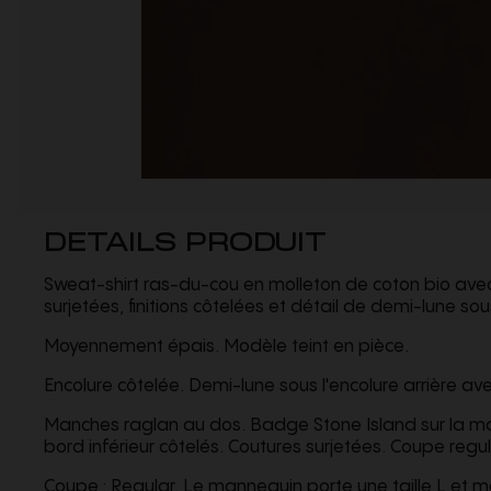
DETAILS PRODUIT
Sweat-shirt ras-du-cou en molleton de coton bio ave
surjetées, finitions côtelées et détail de demi-lune sous
Moyennement épais. Modèle teint en pièce.
Encolure côtelée. Demi-lune sous l'encolure arrière avec
Manches raglan au dos. Badge Stone Island sur la m
bord inférieur côtelés. Coutures surjetées. Coupe regul
Coupe : Regular. Le mannequin porte une taille L et 