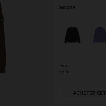
260,00 €
Taille :
M
S
L
XL
ACHETER CET