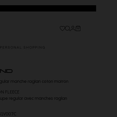
PERSONAL SHOPPING
AND
egular manche raglan coton marron
N FLEECE
oupe regular avec manches raglan
51V007C