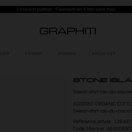
Livraison partout - Paiement en 4 fois sans frais
EURS
FEMME
HOMME
ARCHIVES
STONE ISL
Sweat-shirt ras-du-cou r
6100060 ORGANIC COTTO
Sweat-shirt ras-du-cou c
Référence article :
135437
Code Marque :
61000S00