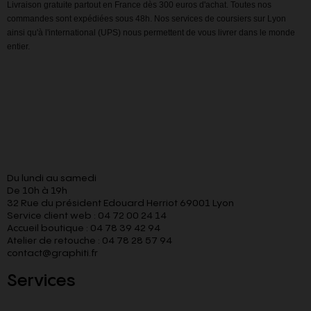
Livraison gratuite partout en France dès 300 euros d'achat. Toutes nos
commandes sont expédiées sous 48h. Nos services de coursiers sur Lyon
ainsi qu'à l'international (UPS) nous permettent de vous livrer dans le monde
entier.
Du lundi au samedi
De 10h à 19h
32 Rue du président Edouard Herriot 69001 Lyon
Service client web : 04 72 00 24 14
Accueil boutique : 04 78 39 42 94
Atelier de retouche : 04 78 28 57 94
contact@graphiti.fr
Services