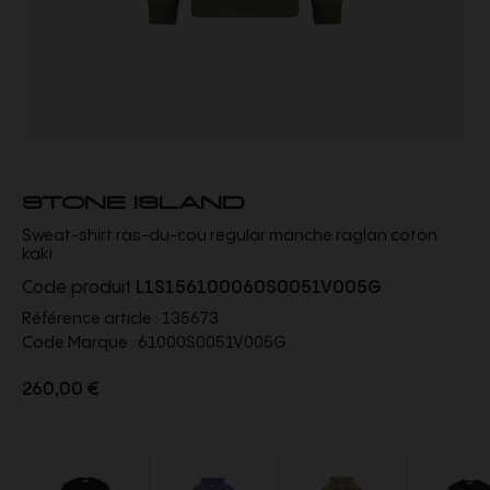
STONE ISLAND
Sweat-shirt ras-du-cou regular manche raglan coton
kaki
Code produit
L1S156100060S0051V005G
Référence article :
135673
Code Marque :
61000S0051V005G
260,00 €