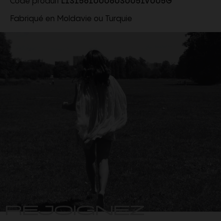
Code produit
L1S156100060S0051V005G
Fabriqué en Moldavie ou Turquie
REJOIGNEZ