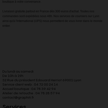
boutique à votre convenance.
Livraison gratuite partout en France dès 300 euros d'achat. Toutes nos
commandes sont expédiées sous 48h. Nos services de coursiers sur Lyon
ainsi qu'à l'international (UPS) nous permettent de vous livrer dans le monde
entier.
Du lundi au samedi
De 10h à 19h
32 Rue du président Edouard Herriot 69001 Lyon
Service client web : 04 72 00 24 14
Accueil boutique : 04 78 39 42 94
Atelier de retouche : 04 78 28 57 94
contact@graphiti.fr
Services