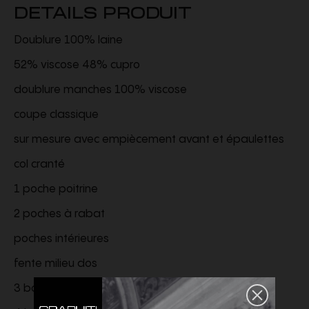
DETAILS PRODUIT
Doublure 100% laine
52% viscose 48% cupro
doublure manches 100% viscose
coupe classique
sur mesure avec empiècement avant et épaulettes
col cranté
1 poche poitrine
2 poches à rabat
poches intérieures
fente milieu dos
3 boutons en corne