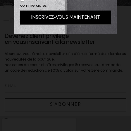
REJOIGNEZ
commerciales
-NOUS
Devenez client privilège
en vous inscrivant à la newsletter
Abonnez-vous à notre newsletter afin d'être informé des dernières
nouveautés de la boutique,
nos coups de coeur et offres privilèges & recevoir, sur demande,
un code de reduction de 10% à valoir sur votre 1ere commande.
S’ABONNER