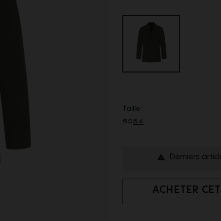
Taille :
52
54
Derniers artic

ACHETER CET