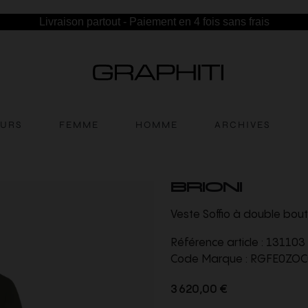
Livraison partout - Paiement en 4 fois sans frais
EURS
FEMME
HOMME
ARCHIVES
BRIONI
Veste Soffio à double bout
Référence article :
131103
Code Marque :
RGFE0ZOC
3 620,00 €