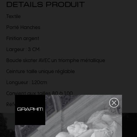
DETAILS PRODUIT
Textile
Porté Hanches
Finition argent
Largeur : 3 CM
Boucle skater AVEC un triomphe métallique
Ceinture taille unique réglable
Longueur : 120cm
Convient aux tailles 80 à 100
Référence :
45BIC2AN4.38SI