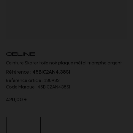
CELINE
Ceinture Skater toile noir plaque métal triomphe argent
Référence :
45BIC2AN4.38SI
Référence article :
130933
Code Marque :
45BIC2AN438SI
420,00 €