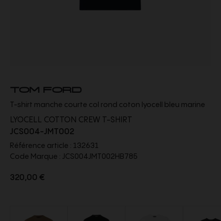
TOM FORD
T-shirt manche courte col rond coton lyocell bleu marine
LYOCELL COTTON CREW T-SHIRT
JCS004-JMT002
Référence article :
132631
Code Marque :
JCS004JMT002HB785
320,00 €