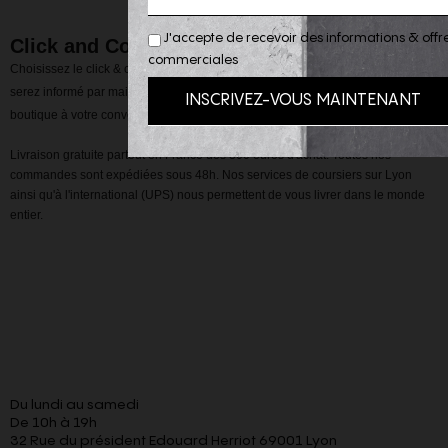
J'accepte de recevoir des informations & offr
Click and Collect
commerciales
Choisissez le click & collect au moment de la validation de votre panier, vous
serez informé par mail de la disponibilité de votre commande, à retirer en
boutique à votre convenance.
Livraison gratuite partout en France dès 300 euros d'achat. Toutes nos
commandes sont expédiées sous 48h. Nos services de coursiers sur Lyon
ainsi qu'à l'international (UPS) nous permettent de vous livrer dans le monde
entier.
Du lundi au samedi
De 10h à 19h
32 Rue du président Edouard Herriot 69001 Lyon