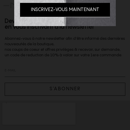
-NOUS
Devenez client privilège
en vous inscrivant à la newsletter
Abonnez-vous à notre newsletter afin d'être informé des dernières
nouveautés de la boutique,
nos coups de coeur et offres privilèges & recevoir, sur demande,
un code de reduction de 10% à valoir sur votre 1ere commande.
S’ABONNER