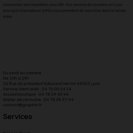
commandes sont expédiées sous 48h. Nos services de coursiers sur Lyon
ainsi qu'à l'international (UPS) nous permettent de vous livrer dans le monde
entier.
Du lundi au samedi
De 10h à 19h
32 Rue du président Edouard Herriot 69001 Lyon
Service client web : 04 72 00 24 14
Accueil boutique : 04 78 39 42 94
Atelier de retouche : 04 78 28 57 94
contact@graphiti.fr
Services