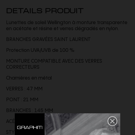
DETAILS PRODUIT
Lunettes de soleil Wellington à monture transparente
en acétate et résine et verres dégradés en nylon.
BRANCHES GRAVÉES SAINT LAURENT
Protection UVA/UVB de 100 %
MONTURE COMPATIBLE AVEC DES VERRES
CORRECTEURS
Charnières en métal
VERRES : 47 MM
PONT : 21 MM
BRANCHES : 145 MM
ACÉTATE, NYLON
STYLE ID
822251Y99678307