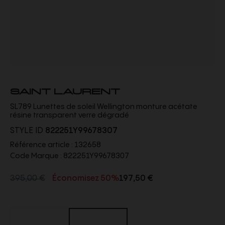
SAINT LAURENT
SL789 Lunettes de soleil Wellington monture acétate
résine transparent verre dégradé
STYLE ID
822251Y99678307
Référence article :
132658
Code Marque :
822251Y99678307
395,00 €
Économisez 50%
197,50 €