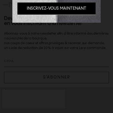
-NOUS
Devenez client privilège
en vous inscrivant à la newsletter
Abonnez-vous à notre newsletter afin d'être informé des dernières
nouveautés de la boutique,
nos coups de coeur et offres privilèges & recevoir, sur demande,
un code de reduction de 10% à valoir sur votre 1ere commande.
S’ABONNER