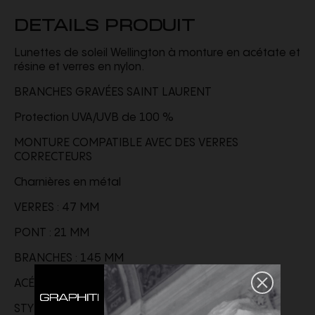
DETAILS PRODUIT
Lunettes de soleil Wellington à monture en acétate et
résine et verres en nylon.
BRANCHES GRAVÉES SAINT LAURENT
Protection UVA/UVB de 100 %
MONTURE COMPATIBLE AVEC DES VERRES
CORRECTEURS
Charnières en métal
VERRES : 47 MM
PONT : 21 MM
BRANCHES : 145 MM
ACÉTATE, NYLON
STYLE ID
822251Y99671033