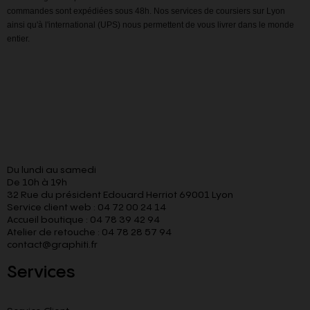
commandes sont expédiées sous 48h. Nos services de coursiers sur Lyon
ainsi qu'à l'international (UPS) nous permettent de vous livrer dans le monde
entier.
Du lundi au samedi
De 10h à 19h
32 Rue du président Edouard Herriot 69001 Lyon
Service client web : 04 72 00 24 14
Accueil boutique : 04 78 39 42 94
Atelier de retouche : 04 78 28 57 94
contact@graphiti.fr
Services