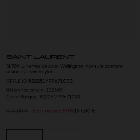
SAINT LAURENT
SL789 Lunettes de soleil Wellington monture acétate
résine noir verre nylon
STYLE ID
822251Y99671033
Référence article :
132659
Code Marque :
822251Y99671033
395,00 €
Économisez 50%
197,50 €