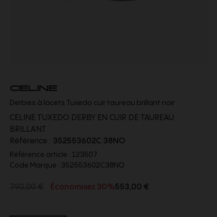
CELINE
Derbies à lacets Tuxedo cuir taureau brillant noir
CELINE TUXEDO DERBY EN CUIR DE TAUREAU
BRILLANT
Référence :
352553602C.38NO
Référence article :
123507
Code Marque :
352553602C38NO
790,00 €
Économisez 30%
553,00 €