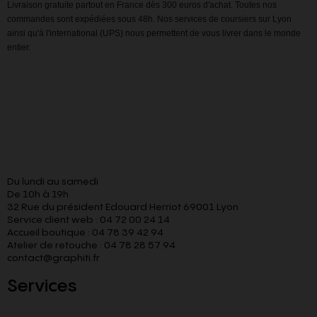
Livraison gratuite partout en France dès 300 euros d'achat. Toutes nos
commandes sont expédiées sous 48h. Nos services de coursiers sur Lyon
ainsi qu'à l'international (UPS) nous permettent de vous livrer dans le monde
entier.
Du lundi au samedi
De 10h à 19h
32 Rue du président Edouard Herriot 69001 Lyon
Service client web : 04 72 00 24 14
Accueil boutique : 04 78 39 42 94
Atelier de retouche : 04 78 28 57 94
contact@graphiti.fr
Services