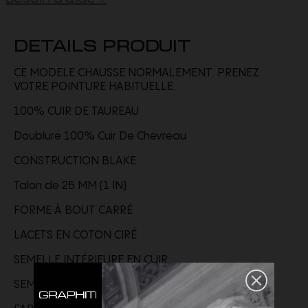
DETAILS PRODUIT
CE MODELE CHAUSSE NORMALEMENT. PRENEZ
VOTRE POINTURE HABITUELLE.
100% CUIR DE TAUREAU
Doublure 100% Cuir De Chevreau
CONSTRUCTION BLAKE
Talon de 25 MM (1 IN)
FORME À BOUT CARRÉ
LACETS EN COTON CIRÉ
SEMELLE INTÉRIEURE EN CUIR
SEMELLE EXTÉRIEURE EN CUIR PEINTE À LA MAIN