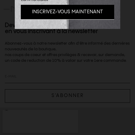
-NOUS
Devenez client privilège
en vous inscrivant à la newsletter
Abonnez-vous à notre newsletter afin d'être informé des dernières
nouveautés de la boutique,
nos coups de coeur et offres privilèges & recevoir, sur demande,
un code de reduction de 10% à valoir sur votre 1ere commande.
S’ABONNER