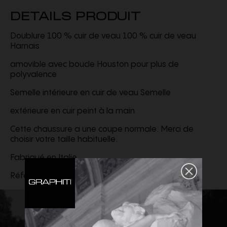
DETAILS PRODUIT
Doublure 100 % cuir de veau 100 % cuir de veau
Harnais
amovible avec boucle Houston pour plus de
polyvalence
Semelle intérieure en cuir de veau Semelle
extérieure en cuir peint à la main
Cette chaussure a une coupe normale. Merci de
choisir votre taille habituelle.
Fabriqué en Italie
Référence :
356903963C.38NO