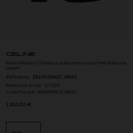
CELINE
Boots Western Chelsea cuir lézard noir bout métal boucle
argent
Référence :
356903963C.38NO
Référence article :
127222
Code Marque :
356903963C38NO
1 300,00 €