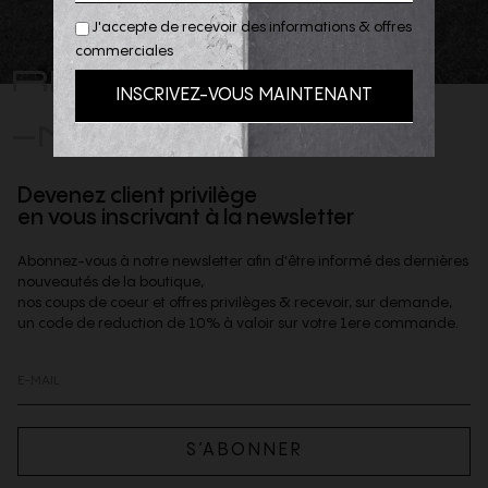
J'accepte de recevoir des informations & offres
commerciales
REJOIGNEZ
-NOUS
Devenez client privilège
en vous inscrivant à la newsletter
Abonnez-vous à notre newsletter afin d'être informé des dernières
nouveautés de la boutique,
nos coups de coeur et offres privilèges & recevoir, sur demande,
un code de reduction de 10% à valoir sur votre 1ere commande.
S’ABONNER