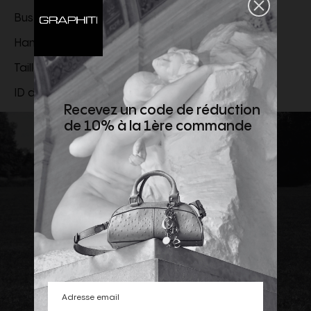
Buste
91 cm
Hanches
94 cm
Taille
73 cm
ID de la marque :
MT4976265C058
Recevez un code de réduction
de 10% à la 1ère commande