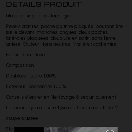
DETAILS PRODUIT
blazer à simple boutonnage
Revers crantés, poche poitrine plaquée, boutonnière
sur le devant, manches longues, deux poches
latérales plaquées, doublure en satin, sans fente
arrière. Couleur : tons neutres. Matière : cachemire.
Fabrication : Italie
Composition
Doublure : cupro 100%
Extérieur : cachemire 100%
Conseils d'entretien Nettoyage à sec uniquement
Le mannequin mesure 1,86 m et porte une taille M
coupe ajustée
Stature
1,86 m