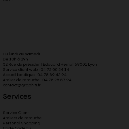
Du lundi au samedi
De 10h à 19h
32 Rue du président Edouard Herriot 69001 Lyon
Service client web : 04 72 00 24 14
Accueil boutique : 04 78 39 42 94
Atelier de retouche : 04 78 28 57 94
contact@graphiti.fr
Services
Service Client
Ateliers de retouche
Personal Shopping
Carte Cadeau