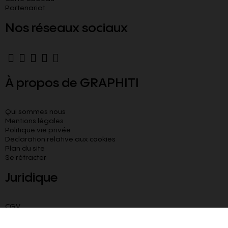
Partenariat
Nos réseaux sociaux
À propos de GRAPHITI
Qui sommes nous
Mentions légales
Politique vie privée
Declaration relative aux cookies​
Plan du site
Se rétracter
Juridique
CGV
CGU
Livraison paiement sécurisé