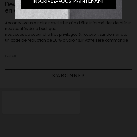
Devenez client privilège
en vous inscrivant à la newsletter
Abonnez-vous à notre newsletter afin d'être informé des dernières
nouveautés de la boutique,
nos coups de coeur et offres privilèges & recevoir, sur demande,
un code de reduction de 10% à valoir sur votre 1ere commande.
S’ABONNER