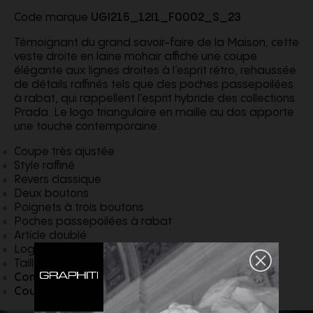
Code marque
UGI215_12I1_F0002_S_23
Témoignant du grand savoir-faire de la Maison, cette
veste droite en laine mohair affiche une coupe
élégante aux lignes droites à l’esprit rétro, rehaussée
de détails raffinés tels que des poches passepoilées
à rabat, qui rappellent l’esprit hybride des collections
Prada. Le logo triangulaire en maille au dos apporte
une touche contemporaine.
Coupe très ajustée
Style raffiné
Revers classique
Deux boutons
Poignets à trois boutons
Poches passepoilées à rabat
Article doublé
Logo triangulaire en maille au dos
Taille: 76cm
Composition
Laine
Couleur
Noir