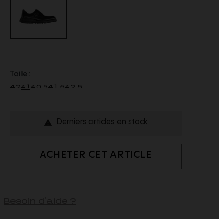
Taille :
42
41
40.5
41.5
42.5
Derniers articles en stock

ACHETER CET ARTICLE
Besoin d'aide ?