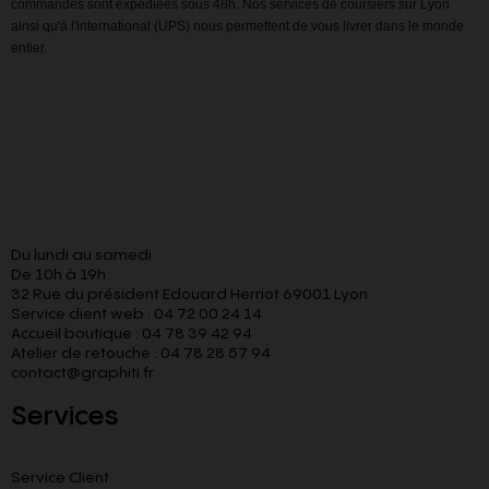
commandes sont expédiées sous 48h. Nos services de coursiers sur Lyon
ainsi qu'à l'international (UPS) nous permettent de vous livrer dans le monde
entier.
Du lundi au samedi
De 10h à 19h
32 Rue du président Edouard Herriot 69001 Lyon
Service client web : 04 72 00 24 14
Accueil boutique : 04 78 39 42 94
Atelier de retouche : 04 78 28 57 94
contact@graphiti.fr
Services
Service Client