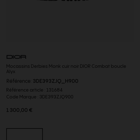
DIOR
Mocassins Derbies Monk cuir noir DIOR Combat boucle
Alyx
Référence:
3DE393ZJQ_H900
Référence article :
131684
Code Marque :
3DE393ZJQ900
1 300,00 €