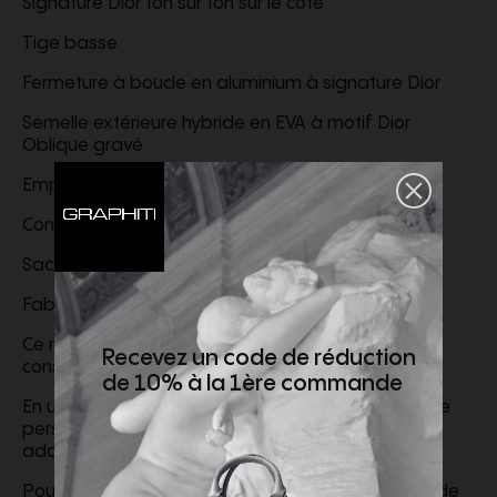
Signature Dior ton sur ton sur le côté
Tige basse
Fermeture à boucle en aluminium à signature Dior
Semelle extérieure hybride en EVA à motif Dior
Oblique gravé
Empiècement en tissu technique sur le col
Construction soudée
Sac de protection inclus
Fabriqué en Italie
Ce modèle chausse normalement, nous vous
Recevez un code de réduction
conseillons de prendre votre pointure habituelle
de 10% à la 1ère commande
En utilisant notre outil de recommandation de taille
personnalisée, vous obtiendrez la taille la plus
adaptée à votre morphologie
Pour plus d'informations, merci de consulter le guide