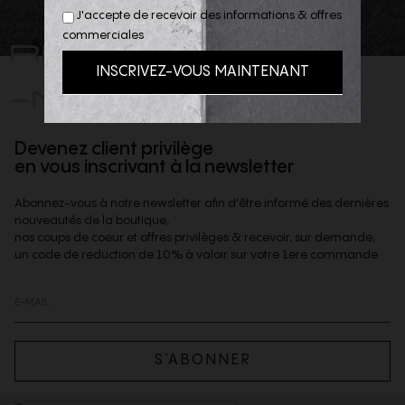
J'accepte de recevoir des informations & offres
REJOIGNEZ
commerciales
-NOUS
Devenez client privilège
en vous inscrivant à la newsletter
Abonnez-vous à notre newsletter afin d'être informé des dernières
nouveautés de la boutique,
nos coups de coeur et offres privilèges & recevoir, sur demande,
un code de reduction de 10% à valoir sur votre 1ere commande.
S’ABONNER