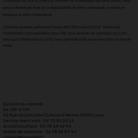
Choisissez le click & collect au moment de la validation de votre panier, vous
serez informé par mail de la disponibilité de votre commande, à retirer en
boutique à votre convenance.
Livraison gratuite partout en France dès 300 euros d'achat. Toutes nos
commandes sont expédiées sous 48h. Nos services de coursiers sur Lyon
ainsi qu'à l'international (UPS) nous permettent de vous livrer dans le monde
entier.
Du lundi au samedi
De 10h à 19h
32 Rue du président Edouard Herriot 69001 Lyon
Service client web : 04 72 00 24 14
Accueil boutique : 04 78 39 42 94
Atelier de retouche : 04 78 28 57 94
contact@graphiti.fr