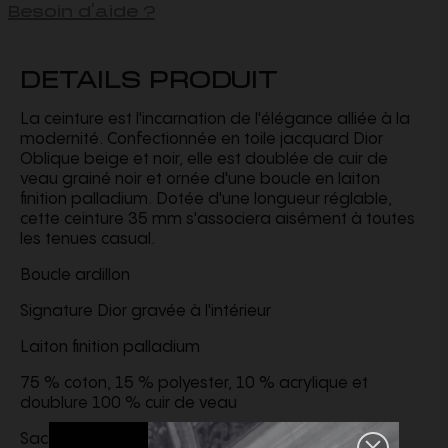
Besoin d'aide ?
DETAILS PRODUIT
La ceinture est l'incarnation de l'élégance alliée à la
modernité. Confectionnée en toile jacquard Dior
Oblique beige et noir, elle est doublée de cuir de
veau grainé noir et ornée d'une boucle en laiton
finition palladium. Dotée d'une longueur réglable,
cette ceinture 35 mm s'associera aisément à toutes
les tenues casual.
Boucle ardillon
Signature Dior gravée à l'intérieur
Laiton finition palladium
75 % coton, 15 % polyester, 10 % acrylique et
doublure 100 % cuir de veau
Sac de protection inclus