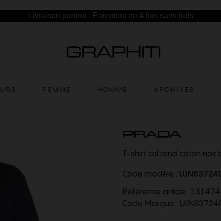
Livraison partout - Paiement en 4 fois sans frais
EURS
FEMME
HOMME
ARCHIVES
PRADA
T-shirt col rond coton noir
Code modèle :
UJN83724
Référence article :
131474
Code Marque :
UJN83724