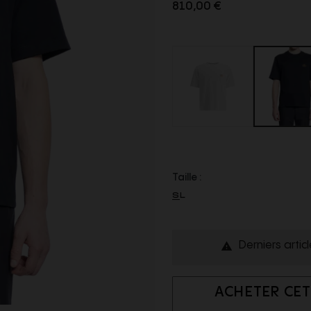
810,00 €
Taille :
S
L
Derniers artic

ACHETER CET