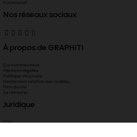
Partenariat
Nos réseaux sociaux
À propos de GRAPHITI
Qui sommes nous
Mentions légales
Politique vie privée
Declaration relative aux cookies​
Plan du site
Se rétracter
Juridique
CGV
CGU
Livraison paiement sécurisé