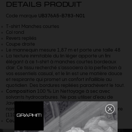
DETAILS PRODUIT
Code marque
UB376A5-B783-N01
T-shirt Manches courtes
Col rond
Revers repliés
Coupe droite
Le mannequin mesure 1,87 m et porte une taille 48
La texture inimitable du lin léger apporte un fini
élégant à ce t-shirt à manches courtes bordeaux
clair. Ce tissu recherché s’associera à la perfection à
vos essentiels casual, et le lin est une matière douce
et respirante qui promet un confort infaillible au
quotidien. Des bordures repliées parachèvent le tout.
Composition
100 % Lin Nettoyage à sec avec
solvants hydrocarbures. Ne pas utiliser d’eau de
Javel. Ne pas sécher au sèche-linge. Repassage
normal, avec vapeur ou à sec, à basse température
(110 °C)
Couleur
Blanc