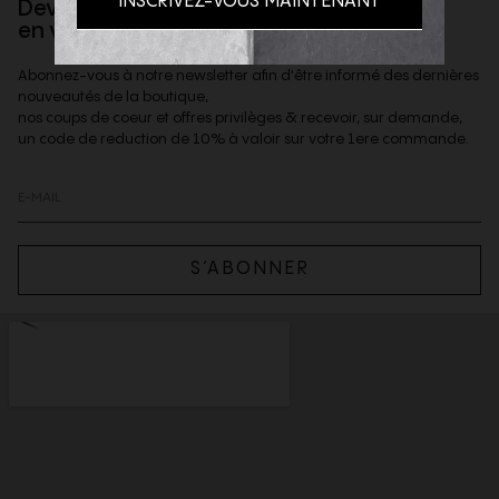
Devenez client privilège
en vous inscrivant à la newsletter
Abonnez-vous à notre newsletter afin d'être informé des dernières
nouveautés de la boutique,
nos coups de coeur et offres privilèges & recevoir, sur demande,
un code de reduction de 10% à valoir sur votre 1ere commande.
S’ABONNER