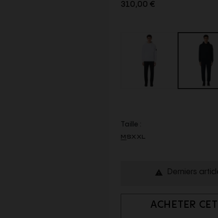
310,00 €
Taille :
M
S
XXL
Derniers artic

ACHETER CET