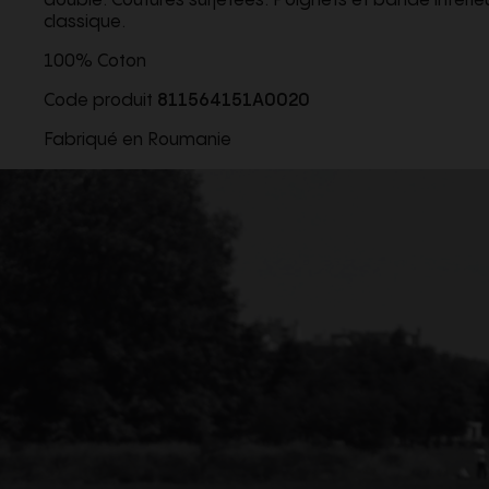
doublé. Coutures surjetées. Poignets et bande inférie
classique.
100% Coton
Code produit
811564151A0020
Fabriqué en Roumanie