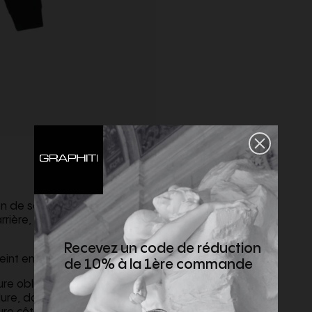
n de serrage, poche sur le
rrière, coutures surjetées.
Recevez un code de réduction
int en pièce.
de 10% à la 1ère commande
re oblique. Écusson Stone
lure, dos du pied de col