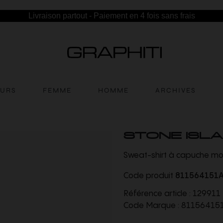
Livraison partout - Paiement en 4 fois sans frais
EURS
FEMME
HOMME
ARCHIVES
STONE ISL
Sweat-shirt à capuche mol
Code produit
811564151
Référence article :
129911
Code Marque :
81156415