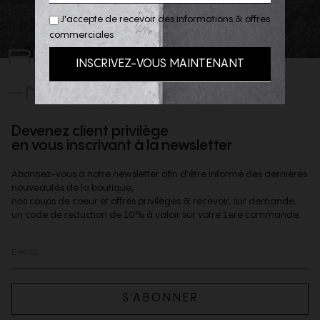
J'accepte de recevoir des informations & offres
commerciales
REJOIGNEZ
-NOUS
Devenez client privilège
en vous inscrivant à la newsletter
Abonnez-vous à notre newsletter afin d'être informé des dernières
nouveautés de la boutique,
nos coups de coeur et offres privilèges & recevoir, sur demande,
un code de reduction de 10% à valoir sur votre 1ere commande.
S’ABONNER