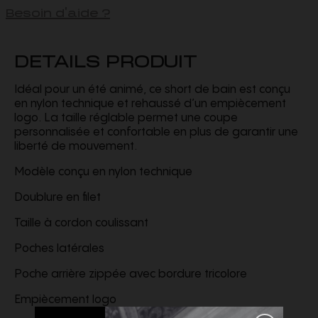
Besoin d'aide ?
DETAILS PRODUIT
Idéal pour un été animé, ce short de bain est conçu
en nylon technique et rehaussé d’un empiècement
logo. La taille réglable permet une coupe
personnalisée et confortable en plus de garantir une
liberté de mouvement.
Modèle conçu en nylon technique
Doublure en filet
Taille à cordon coulissant
Poches latérales
Poche arrière zippée avec bordure tricolore
Empiècement logo