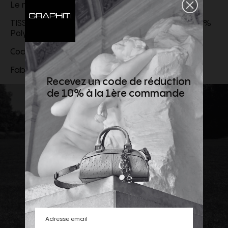
Le mannequin porte une taille L et mesure 190 cm
TISSU DE BASE: 100% Polyamide; DOUBLURE: 100%
Polyamide
Code produit :
L10912C0000453326
Fabriqué en Moldavie
Recevez un code de réduction
de 10% à la 1ère commande