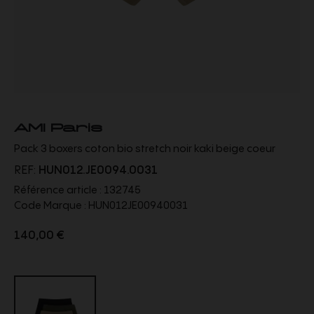
AMI Paris
Pack 3 boxers coton bio stretch noir kaki beige coeur
REF:
HUN012.JE0094.0031
Référence article :
132745
Code Marque :
HUN012JE00940031
140,00 €