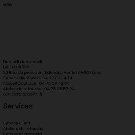
entier.
Du lundi au samedi
De 10h à 19h
32 Rue du président Edouard Herriot 69001 Lyon
Service client web : 04 72 00 24 14
Accueil boutique : 04 78 39 42 94
Atelier de retouche : 04 78 28 57 94
contact@graphiti.fr
Services
Service Client
Ateliers de retouche
Personal Shopping