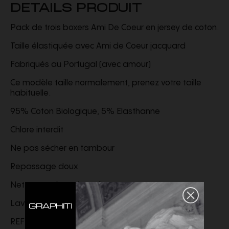
DETAILS PRODUIT
Pack de trois boxers Ami De Coeur en jersey de coton.
Taille élastiquée avec Ami de Coeur jacquard
Fabriqués au Portugal (avec amour)
Ce modèle taille normalement, prenez votre taille
habituelle.
95% Coton Biologique, 5% Elasthanne
Chlore interdit
Ne pas sécher en tambour
Repassage doux
Nettoyage à sec interdit
Lavage en machine à 30°C
REF:
HUN012.JE0094.0031