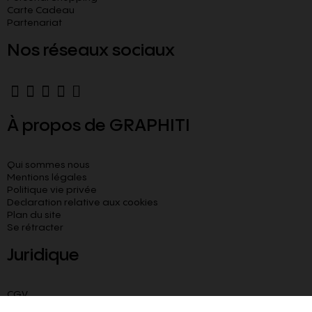
Carte Cadeau
Partenariat
Nos réseaux sociaux
À propos de GRAPHITI
Qui sommes nous
Mentions légales
Politique vie privée
Declaration relative aux cookies​
Plan du site
Se rétracter
Juridique
CGV
CGU