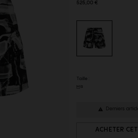
525,00 €
Taille :
M
S
Derniers artic

ACHETER CET