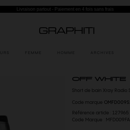
Livraison partout - Paiement en 4 fois sans frais
EURS
FEMME
HOMME
ARCHIVES
OFF WHITE
Short de bain Xray Radio 
Code marque
OMFD009S
Référence article :
127965
Code Marque :
MFD009FA