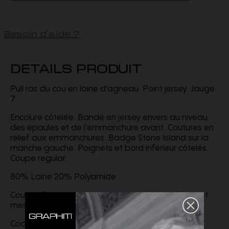
Besoin d'aide ?
DETAILS PRODUIT
Pull ras du cou en laine d'agneau. Point jersey. Jauge
7.
Encolure côtelée. Bande en jersey envers au niveau
des épaules et de l’emmanchure avant. Coutures en
relief aux emmanchures. Badge Stone Island sur la
manche gauche. Poignets et bord inférieur côtelés.
Coupe regular.
80% Laine 20% Polyamide
Coupe : Regular. Le mannequin porte une taille L et
mesure 185cm.
Code produit
K2S155100072S00A3V0029