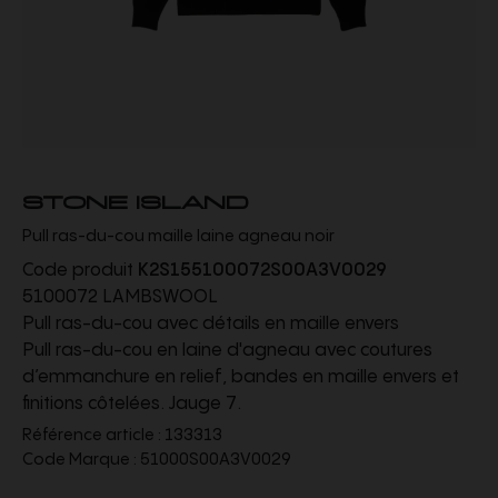
STONE ISLAND
Pull ras-du-cou maille laine agneau noir
Code produit
K2S155100072S00A3V0029
5100072 LAMBSWOOL
Pull ras-du-cou avec détails en maille envers
Pull ras-du-cou en laine d'agneau avec coutures
d’emmanchure en relief, bandes en maille envers et
finitions côtelées. Jauge 7.
Référence article :
133313
Code Marque :
51000S00A3V0029