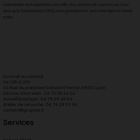
commandes sont expédiées sous 48h. Nos services de coursiers sur Lyon
ainsi qu'à l'international (UPS) nous permettent de vous livrer dans le monde
entier.
Du lundi au samedi
De 10h à 19h
32 Rue du président Edouard Herriot 69001 Lyon
Service client web : 04 72 00 24 14
Accueil boutique : 04 78 39 42 94
Atelier de retouche : 04 78 28 57 94
contact@graphiti.fr
Services