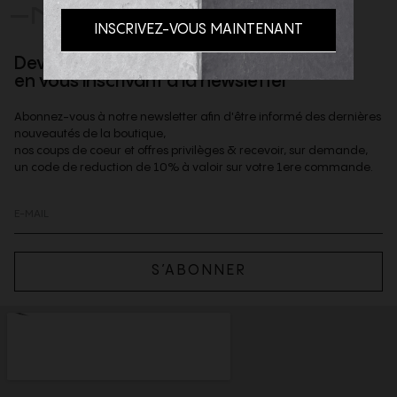
-NOUS
Devenez client privilège
en vous inscrivant à la newsletter
Abonnez-vous à notre newsletter afin d'être informé des dernières
nouveautés de la boutique,
nos coups de coeur et offres privilèges & recevoir, sur demande,
un code de reduction de 10% à valoir sur votre 1ere commande.
S’ABONNER