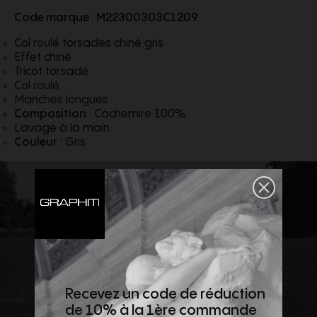
Code marque : M22300303C1209
Col roulé torsades chiné gris
Effet chiné
Tricot torsadé
Col roulé
Manches longues
Composition
: Cachemire 100%
Lavage à la main
Couleur
: Gris
Recevez un code de réduction
de 10% à la 1ère commande