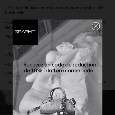
- Ce modèle taille normalement, prenez votre taille
habituelle
- Le mannequin mesure 1,86 m (6'1''), fait 88-91 cm
de tour de taille et porte une taille 48
PRODUIT
- Tissage: Tunisie
- Teinture: Tunisie
- Confection: Tunisie
Recevez un code de réduction
de 10% à la 1ère commande
EMBALLAGE
- Pourcentage minimum de matériaux recyclés: 70%