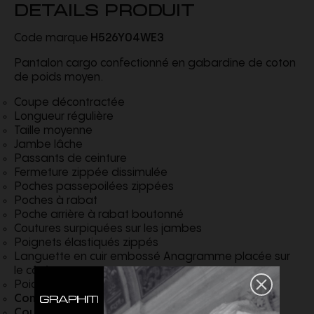
DETAILS PRODUIT
Code marque
H526Y04WE3
Pantalon cargo confectionné en gabardine de coton
de poids moyen.
Coupe décontractée
Longueur régulière
Taille moyenne
Jambe lâche
Passants de ceinture
Fermeture zippée dissimulée
Poches passepoilées zippées
Poches à rabat
Poche arrière à rabat boutonné
Coutures surpiquées sur les jambes
Poignets élastiqués zippés
Languette en cuir embossé Anagramme placée sur
le côté
Poids : 0,8kg Fabriqué en Italie
Composition
Coton
Couleur
Noir