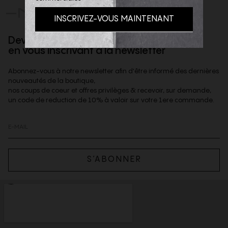
-NOUS
Devenez client privilège
en vous inscrivant à la newsletter
Abonnez-vous à notre newsletter afin d'être informé des dernières
nouveautés de la boutique,
nos coups de coeur et offres privilèges & recevoir, sur demande,
un code de reduction de 10% à valoir sur votre 1ere commande.
S’ABONNER