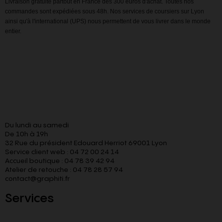
Livraison gratuite partout en France dès 300 euros d'achat. Toutes nos
commandes sont expédiées sous 48h. Nos services de coursiers sur Lyon
ainsi qu'à l'international (UPS) nous permettent de vous livrer dans le monde
entier.
Du lundi au samedi
De 10h à 19h
32 Rue du président Edouard Herriot 69001 Lyon
Service client web : 04 72 00 24 14
Accueil boutique : 04 78 39 42 94
Atelier de retouche : 04 78 28 57 94
contact@graphiti.fr
Services