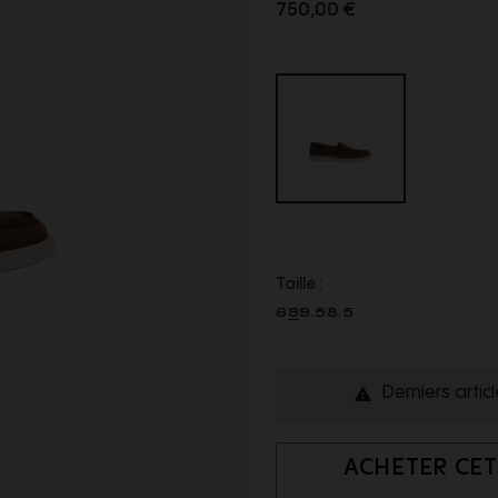
750,00 €
Taille :
6
9
9.5
8.5
Derniers artic

ACHETER CET