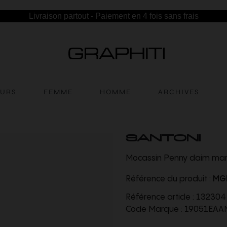
Livraison partout - Paiement en 4 fois sans frais
EURS
FEMME
HOMME
ARCHIVES
SANTONI
Mocassin Penny daim ma
Référence du produit :
MG
Référence article :
132304
Code Marque :
19051EAA