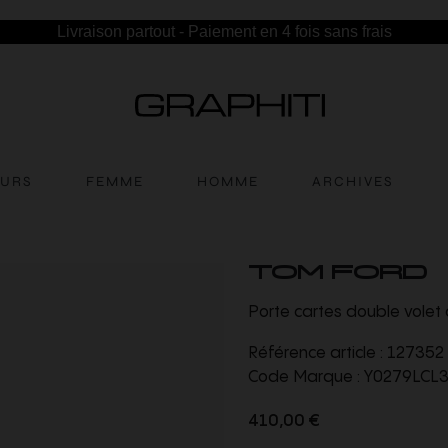
Livraison partout - Paiement en 4 fois sans frais
EURS
FEMME
HOMME
ARCHIVES
TOM FORD
Porte cartes double volet 
Référence article :
127352
Code Marque :
Y0279LCL
410,00 €