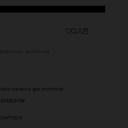
PERSONAL SHOPPING
aine carreaux gris anthracite
S23215OW
5OWF0308