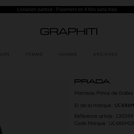
Livraison partout - Paiement en 4 fois sans frais
EURS
FEMME
HOMME
ARCHIVES
PRADA
Manteau Prince de Galles l
ID de la marque :
UC486M
Référence article :
130399
Code Marque :
UC486M1