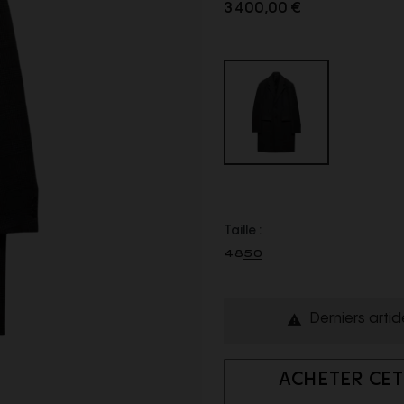
3 400,00 €
Taille :
48
50
Derniers artic

ACHETER CET