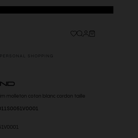
PERSONAL SHOPPING
AND
im molleton coton blanc cordon taille
011S0051V0001
51V0001