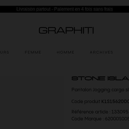
Livraison partout - Paiement en 4 fois sans frais
EURS
FEMME
HOMME
ARCHIVES
STONE ISL
Pantalon Jogging cargo sl
Code produit
K1S156200
Référence article :
133095
Code Marque :
62000S00