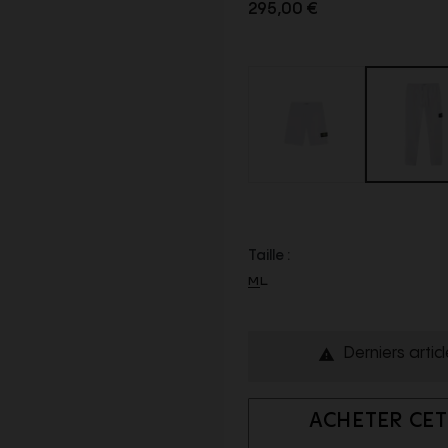
295,00 €
Taille :
M
L
Derniers artic

ACHETER CET