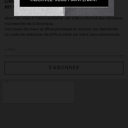
Devenez client privilège
en vous inscrivant à la newsletter
Abonnez-vous à notre newsletter afin d'être informé des dernières
nouveautés de la boutique,
nos coups de coeur et offres privilèges & recevoir, sur demande,
un code de reduction de 10% à valoir sur votre 1ere commande.
S’ABONNER