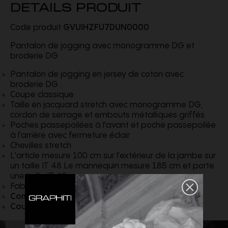
DETAILS PRODUIT
Code produit
GVUIHZFU7DUN0000
Pantalon de jogging avec monogramme DG et
broderie DG
Pantalon de jogging en jersey de coton avec
broderie DG :
Coupe classique
Taille en jacquard stretch avec monogramme DG,
cordon de serrage et embouts métalliques griffés
Poches passepoilées à l'avant et poche passepoilée
à l'arrière avec fermeture éclair
Chevilles stretch
L'article mesure 100 cm sur l'extérieur de la jambe sur
un taille IT 48 Le mannequin mesure 185 cm et porte
une taille IT 48
Fabriqué en Italie
Composition :
100% Coton
Couleur :
Noir