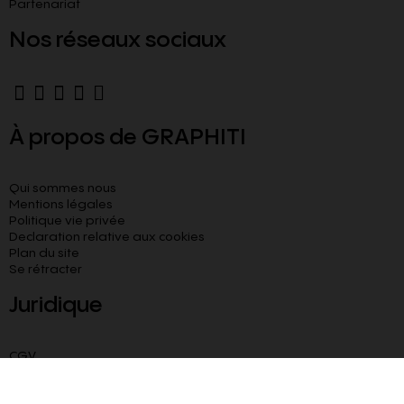
Partenariat
Nos réseaux sociaux
À propos de GRAPHITI
Qui sommes nous
Mentions légales
Politique vie privée
Declaration relative aux cookies​
Plan du site
Se rétracter
Juridique
CGV
CGU
Livraison paiement sécurisé