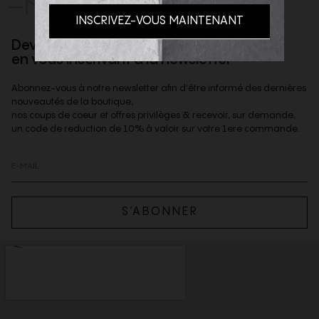
-NOUS
Devenez client privilège
en vous inscrivant à la newsletter
Abonnez-vous à notre newsletter afin d'être informé des dernières
nouveautés de la boutique,
nos coups de coeur et offres privilèges & recevoir, sur demande,
un code de reduction de 10% à valoir sur votre 1ere commande.
S’ABONNER