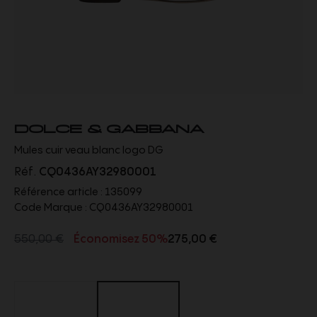
DOLCE & GABBANA
Mules cuir veau blanc logo DG
Réf.
CQ0436AY32980001
Référence article :
135099
Code Marque :
CQ0436AY32980001
550,00 €
Économisez 50%
275,00 €