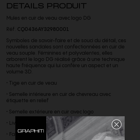
DETAILS PRODUIT
Mules en cuir de veau avec logo DG
Réf.
CQ0436AY32980001
Symboles de savoir-faire et de souci du détail, ces
nouvelles sandales sont confectionnées en cuir de
veau souple. Féminines et polyvalentes, elles
arborent le logo DG réalisé grâce à une technique
haute fréquence qui lui confère un aspect et un
volume 3D.
• Tige en cuir de veau
• Semelle intérieure en cuir de chevreau avec
étiquette en relief
• Semelle extérieure en cuir avec logo
• Livré dans un emballage thématique
• Fabriqué en Italie