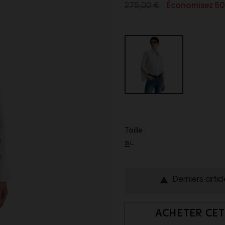
275,00 €
Économisez 5
Taille :
S
L
Derniers artic

ACHETER CET