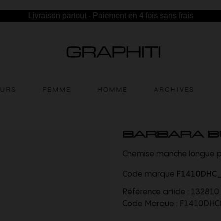
Livraison partout - Paiement en 4 fois sans frais
EURS
FEMME
HOMME
ARCHIVES
BARBARA B
Chemise manche longue p
Code marque
F1410DHC
Référence article :
132810
Code Marque :
F1410DHC