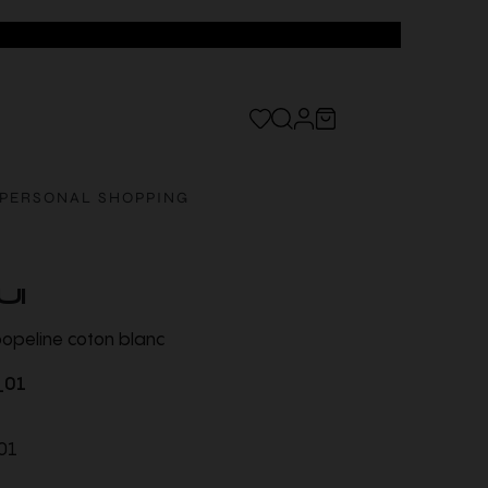
PERSONAL SHOPPING
UI
opeline coton blanc
_01
01