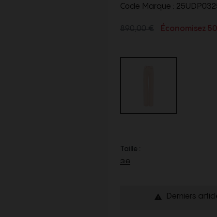
Code Marque :
25UDP032
890,00 €
Économisez 5
Taille :
36
Derniers artic
