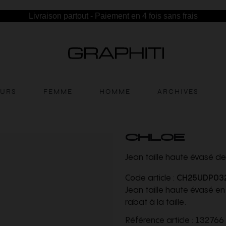
Livraison partout - Paiement en 4 fois sans frais
EURS
FEMME
HOMME
ARCHIVES
CHLOE
Jean taille haute évasé d
Code article :
CH25UDP03
Jean taille haute évasé en
rabat à la taille.
Référence article :
132766