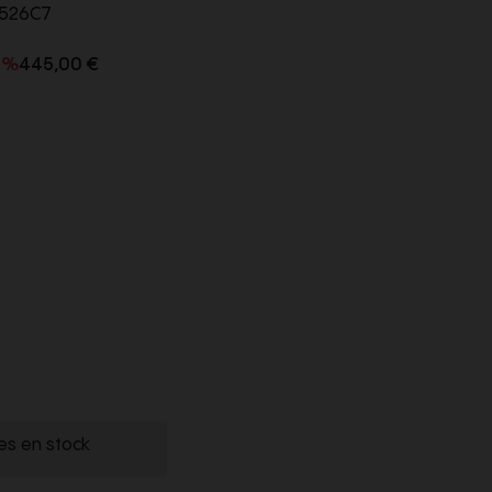
526C7
0%
445,00 €
les en stock