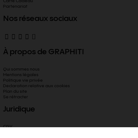
Carte Cadeau
Partenariat
Nos réseaux sociaux
À propos de GRAPHITI
Qui sommes nous
Mentions légales
Politique vie privée
Declaration relative aux cookies​
Plan du site
Se rétracter
Juridique
CGV
CGU
Livraison paiement sécurisé