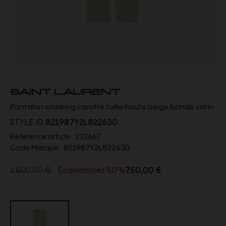
SAINT LAURENT
Pantalon smoking carotte taille haute beige bande satin
STYLE ID
821987Y2L822630
Référence article :
132667
Code Marque :
821987Y2L822630
1 500,00 €
Économisez 50%
750,00 €