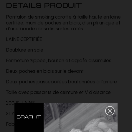
DETAILS PRODUIT
Pantalon de smoking carotte à taille haute en laine
certifiée, muni de poches en biais, d’un pli unique et
d’une bande de satin sur les côtés.
LAINE CERTIFIÉE
Doublure en soie
Fermeture zippée, bouton et agrafe dissimulés
Deux poches en biais sur le devant
Deux poches passepoilées boutonnées à l’arrière
Taille avec passants de ceinture et V d’aisance
100 % LAINE
STYLE ID
821987Y2L822630
Fabriqué en Italie