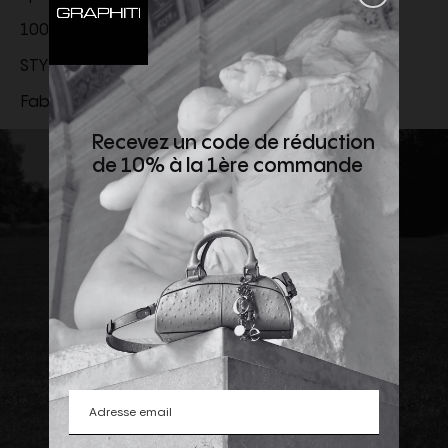
100 % LAINE
STYLE ID
818494Y2L822630
Fabriqué en Italie
Recevez un code de réduction
de 10% à la 1ère commande