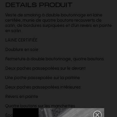
DETAILS PRODUIT
Veste de smoking à double boutonnage en laine
certifiée, munie de quatre boutons recouverts de
satin, de bordures surpiquées et d'un revers en pointe
en satin.
LAINE CERTIFIÉE
Doublure en soie
Fermeture à double boutonnage, quatre boutons
Deux poches passepoilées sur le devant
Une poche passepoilée sur la poitrine
Deux poches passepoilées intérieures
Revers en pointe
Quatre boutons sur les manchettes
Épaules matelassées