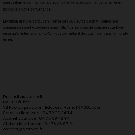
serez informé par mail de la disponibilité de votre commande, à retirer en
boutique à votre convenance.
Livraison gratuite partout en France dès 300 euros d'achat. Toutes nos
commandes sont expédiées sous 48h. Nos services de coursiers sur Lyon
ainsi qu'à l'international (UPS) nous permettent de vous livrer dans le monde
entier.
Du lundi au samedi
De 10h à 19h
32 Rue du président Edouard Herriot 69001 Lyon
Service client web : 04 72 00 24 14
Accueil boutique : 04 78 39 42 94
Atelier de retouche : 04 78 28 57 94
contact@graphiti.fr