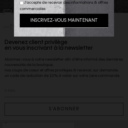
J'accepte de recevoir des informations & offres
REJOIGNEZ
commerciales
-NOUS
Devenez client privilège
en vous inscrivant à la newsletter
Abonnez-vous à notre newsletter afin d'être informé des dernières
nouveautés de la boutique,
nos coups de coeur et offres privilèges & recevoir, sur demande,
un code de reduction de 10% à valoir sur votre 1ere commande.
S’ABONNER