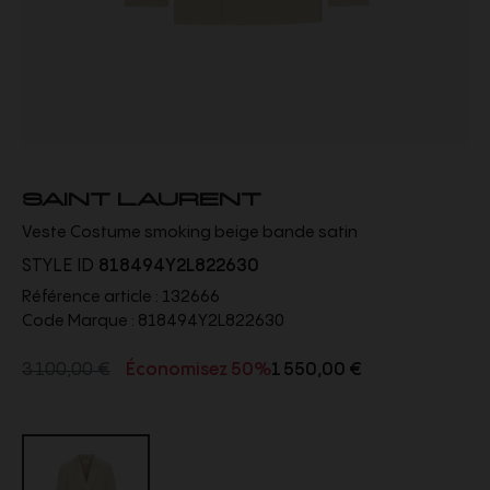
SAINT LAURENT
Veste Costume smoking beige bande satin
STYLE ID
818494Y2L822630
Référence article :
132666
Code Marque :
818494Y2L822630
3 100,00 €
Économisez 50%
1 550,00 €