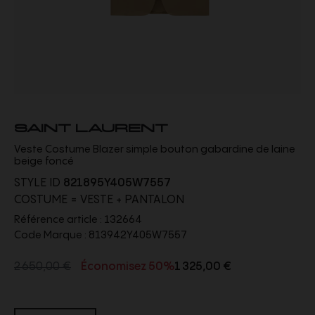
SAINT LAURENT
Veste Costume Blazer simple bouton gabardine de laine
beige foncé
STYLE ID
821895Y405W7557
COSTUME = VESTE + PANTALON
Référence article :
132664
Code Marque :
813942Y405W7557
2 650,00 €
Économisez 50%
1 325,00 €