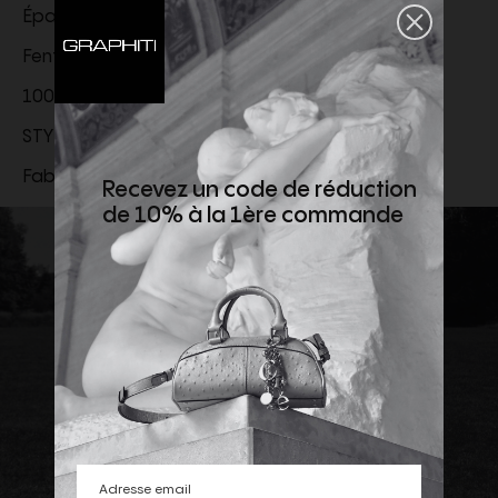
Épaules matelassées
Fente arrière
100 % LAINE
STYLE ID
821895Y405W7557
Fabriqué en Italie
Recevez un code de réduction
de 10% à la 1ère commande