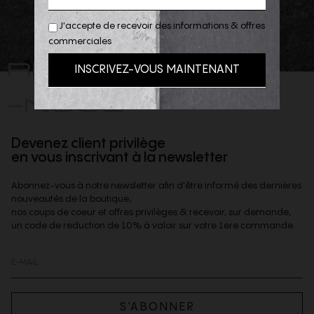
J'accepte de recevoir des informations & offres
commerciales
REJOIGNEZ
-NOUS
Devenez client privilège
en vous inscrivant à la newsletter
Abonnez-vous à notre newsletter afin d'être informé des dernières
nouveautés de la boutique,
nos coups de coeur et offres privilèges & recevoir, sur demande,
un code de reduction de 10% à valoir sur votre 1ere commande.
S’ABONNER