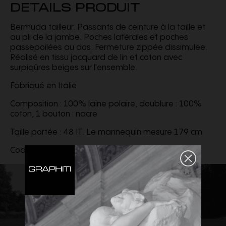
DETAILS PRODUIT
Bermuda tailleur. Passants de ceinture à la taille et
au pli de la jambe. Poches latérales et poches
passepoilées au dos. Fermeture zippée dissimulée.
Réalisé en tissu jacquard de lin et coton avec
surpiqûres beiges sur l'ensemble.
Fabriqué en Italie
Composition : 100% laine polaire, doublure : 100%
coton, 1 bouton : nacre
Taille portée : 48 IT. Le mannequin mesure 179 cm
Code produit :
FB1047AU6PF1RXP