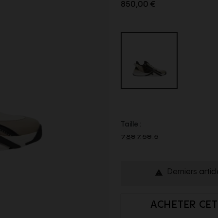
850,00 €
Taille :
7
8
9
7.5
9.5
Derniers artic

ACHETER CET