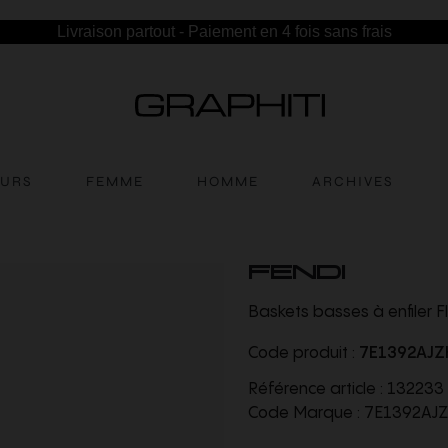
Livraison partout - Paiement en 4 fois sans frais
EURS
FEMME
HOMME
ARCHIVES
FENDI
Baskets basses à enfiler 
Code produit :
7E1392AJZ
Référence article :
132233
Code Marque :
7E1392AJ