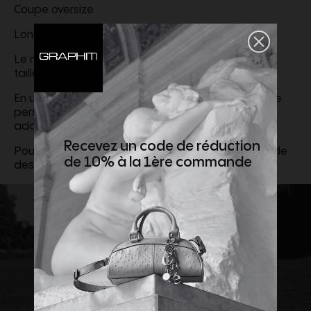
Coupe oversize
Longueur du dos : 110 cm (taille 48)
Le mannequin mesure 188 cm et porte l'article en
taille FR 48
En utilisant notre outil de recommandation de taille
personnalisée, vous obtiendrez la taille la plus
adaptée à votre morphologie
Recevez un code de réduction
Pour plus d'informations, merci de consulter le guide
de 10% à la 1ère commande
des tailles